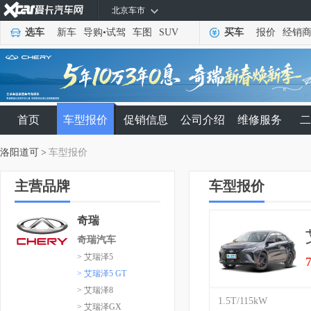
北京车市
选车
新车
导购
•
试驾
车图
SUV
买车
报价
经销
首页
车型报价
促销信息
公司介绍
维修服务
二
洛阳道可
>
车型报价
主营品牌
车型报价
奇瑞
奇瑞汽车
> 艾瑞泽5
> 艾瑞泽5 GT
> 艾瑞泽8
1.5T/115kW
> 艾瑞泽GX