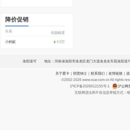
降价促销
车系
优惠幅度
小蚂蚁
0.9万
洛阳道可
地址：河南省洛阳市洛龙区龙门大道洛龙名车苑洛阳道可
关于爱卡
|
招贤纳士
|
联系我们
|
友情链接
|
选
©2002-
2026
www.xcar.com.cn All ri
沪ICP备2026012155号-1
沪公网安
互联网违法和不良信息举报方式：电话：021-