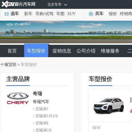
北京车市
选车
新车
导购
•
试驾
车图
SUV
买车
报价
经销
首页
车型报价
促销信息
公司介绍
维修服务
二
十堰贸联
>
车型报价
主营品牌
车型报价
奇瑞
奇瑞汽车
> 艾瑞泽5
> 艾瑞泽5 PLUS
> 艾瑞泽8
0kW
> 艾瑞泽GX