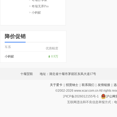
> 奇瑞无界Pro
> 小蚂蚁
降价促销
车系
优惠幅度
小蚂蚁
0.9万
十堰贸联
地址：湖北省十堰市茅箭区东风大道17号
关于爱卡
|
招贤纳士
|
联系我们
|
友情链接
|
选
©2002-
2026
www.xcar.com.cn All ri
沪ICP备2026012155号-1
沪公网安
互联网违法和不良信息举报方式：电话：021-