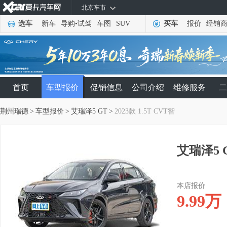
北京车市
选车
新车
导购
•
试驾
车图
SUV
买车
报价
经销
首页
车型报价
促销信息
公司介绍
维修服务
二
荆州瑞德
>
车型报价
>
艾瑞泽5 GT
>
2023款 1.5T CVT智
艾瑞泽5 G
本店报价
9.99
万