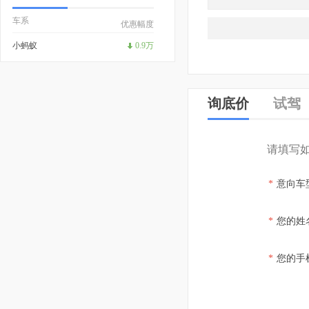
车系
优惠幅度
小蚂蚁
0.9万
询底价
试驾
请填写
*
意向车
*
您的姓
*
您的手