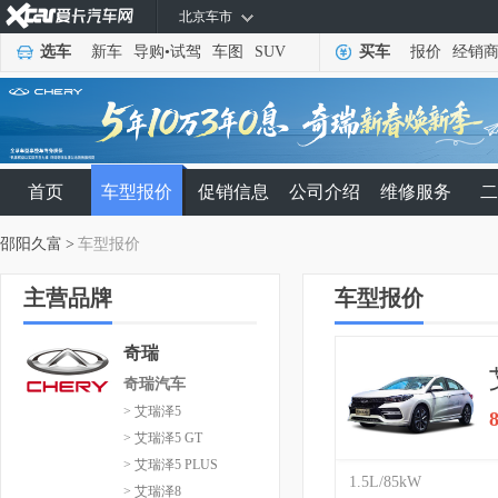
北京车市
选车
新车
导购
•
试驾
车图
SUV
买车
报价
经销
首页
车型报价
促销信息
公司介绍
维修服务
二
邵阳久富
>
车型报价
主营品牌
车型报价
奇瑞
奇瑞汽车
> 艾瑞泽5
> 艾瑞泽5 GT
> 艾瑞泽5 PLUS
1.5L/85kW
> 艾瑞泽8