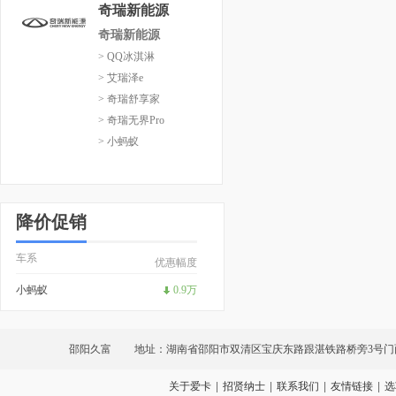
奇瑞新能源
奇瑞新能源
> QQ冰淇淋
> 艾瑞泽e
> 奇瑞舒享家
> 奇瑞无界Pro
> 小蚂蚁
降价促销
车系
优惠幅度
小蚂蚁
0.9万
邵阳久富
地址：湖南省邵阳市双清区宝庆东路跟湛铁路桥旁3号门
关于爱卡
|
招贤纳士
|
联系我们
|
友情链接
|
选