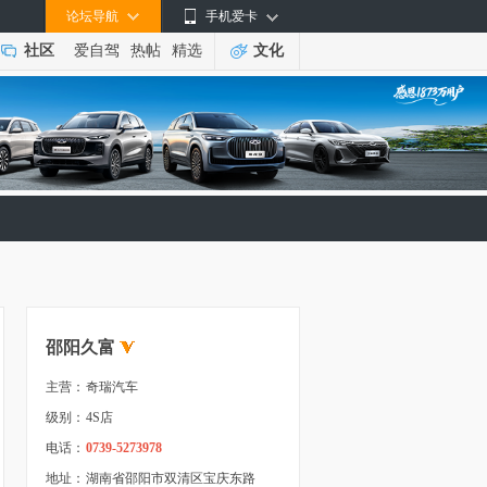
论坛导航
手机爱卡
社区
爱自驾
热帖
精选
文化
邵阳久富
主营：
奇瑞汽车
级别：
4S店
电话：
0739-5273978
地址：
湖南省邵阳市双清区宝庆东路