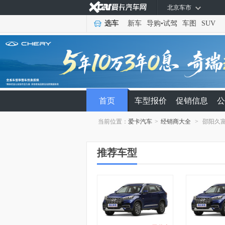
北京车市
选车
新车
导购
•
试驾
车图
SUV
首页
车型报价
促销信息
公
当前位置：
爱卡汽车
>
经销商大全
>
邵阳久
推荐车型