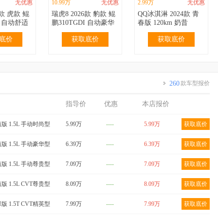
无优惠
10.99万
无优惠
2.99万
无优惠
6款 虎款 鲲
瑞虎8 2026款 豹款 鲲
QQ冰淇淋 2024款 青
I 自动舒适
鹏310TGDI 自动豪华
春版 120km 奶昔
型
底价
获取底价
获取底价
260
款车型报价
指导价
优惠
本店报价
无优惠
3.69万
无优惠
3.99万
无优惠
024款
QQ冰淇淋 2024款
QQ冰淇淋 2024款 青
值版 1.5L 手动时尚型
5.99万
----
5.99万
获取底价
代版
205km 圣代版
春版 205km 奶昔
底价
获取底价
获取底价
值版 1.5L 手动豪华型
6.39万
----
6.39万
获取底价
值版 1.5L 手动尊贵型
7.09万
----
7.09万
获取底价
版 1.5L CVT尊贵型
8.09万
----
8.09万
获取底价
版 1.5T CVT精英型
7.99万
----
7.99万
获取底价
无优惠
5.99万
无优惠
6.99万
无优惠