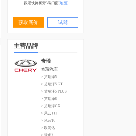
跟湛铁路桥旁3号门面
[地图]
获取底价
试驾
主营品牌
奇瑞
奇瑞汽车
> 艾瑞泽5
> 艾瑞泽5 GT
> 艾瑞泽5 PLUS
> 艾瑞泽8
> 艾瑞泽GX
> 风云T11
> 风云T6
> 欧萌达
> 瑞虎3