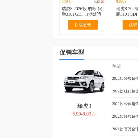
9.99万
无优惠
9.99万
瑞虎8 2026款 豹款 鲲
瑞虎8 202
鹏310TGDI 自动舒适
鹏310TGD
型
型
获取底价
获取
促销车型
车型
3.19万
无优惠
3.69万
QQ冰淇淋 2024款 青
QQ冰淇淋 2
2022款 经典超
春版 120km 香草
155km 圣
获取底价
获取
2022款 经典超
2022款 经典超
瑞虎3
5.99-8.09万
2022款 经典超值
2021款 百万全球
4.39万
0.40万
4.39万