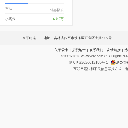
车系
优惠幅度
小蚂蚁
0.9万
四平建达
地址：吉林省四平市铁东区开发区大路5777号
关于爱卡
|
招贤纳士
|
联系我们
|
友情链接
|
选
©2002-
2026
www.xcar.com.cn All ri
沪ICP备2026012155号-1
沪公网安
互联网违法和不良信息举报方式：电话：021-