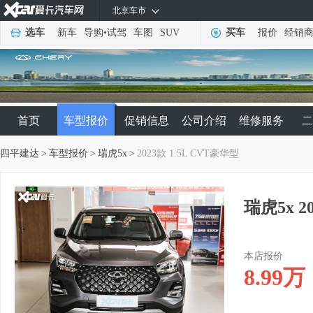
北京车市
选车
新车
导购
•
试驾
车图
SUV
买车
报价
经销
首页
车型报价
促销信息
公司介绍
维修服务
二
四平建达
>
车型报价
>
瑞虎5x
>
2023款 1.5L CVT豪华型
瑞虎5x 2
本店报价
8.99
万