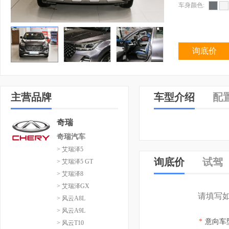
车身颜色:
询底价
主营品牌
车型介绍
配
奇瑞
奇瑞汽车
> 艾瑞泽5
询底价
试驾
> 艾瑞泽5 GT
> 艾瑞泽8
> 艾瑞泽GX
请填写
> 风云A8L
> 风云A9L
*
意向车
> 风云T10