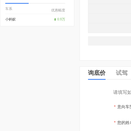
车系
优惠幅度
小蚂蚁
0.9万
询底价
试驾
请填写
*
意向车
*
您的姓