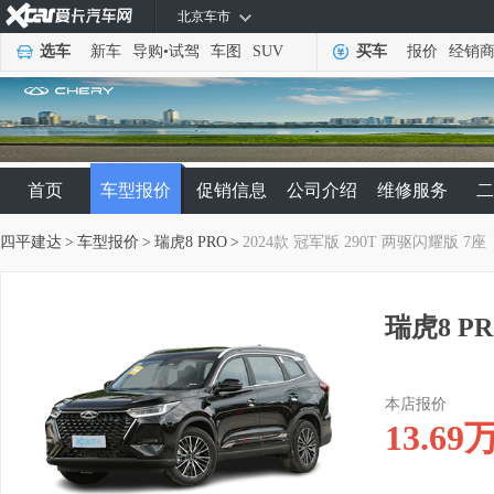
北京车市
选车
新车
导购
•
试驾
车图
SUV
买车
报价
经销
首页
车型报价
促销信息
公司介绍
维修服务
二
四平建达
>
车型报价
>
瑞虎8 PRO
>
2024款 冠军版 290T 两驱闪耀版 7座
瑞虎8 PR
本店报价
13.69