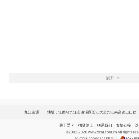
展开
九江京通
地址：江西省九江市濂溪区长江大道九江南高速出口处
关于爱卡
|
招贤纳士
|
联系我们
|
友情链接
|
选
斜对面）九江京通汽车销售服务有限公司
©2002-
2026
www.xcar.com.cn All ri
沪ICP备2026012155号-1
沪公网安