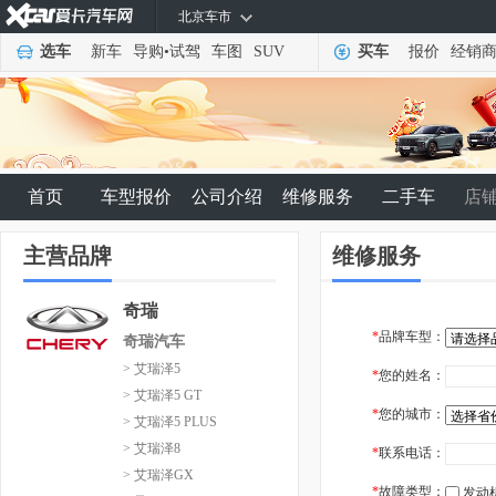
北京车市
选车
新车
导购
•
试驾
车图
SUV
买车
报价
经销
首页
车型报价
公司介绍
维修服务
二手车
店
主营品牌
维修服务
奇瑞
*
品牌车型：
奇瑞汽车
> 艾瑞泽5
*
您的姓名：
> 艾瑞泽5 GT
*
您的城市：
> 艾瑞泽5 PLUS
> 艾瑞泽8
*
联系电话：
> 艾瑞泽GX
*
故障类型：
发动