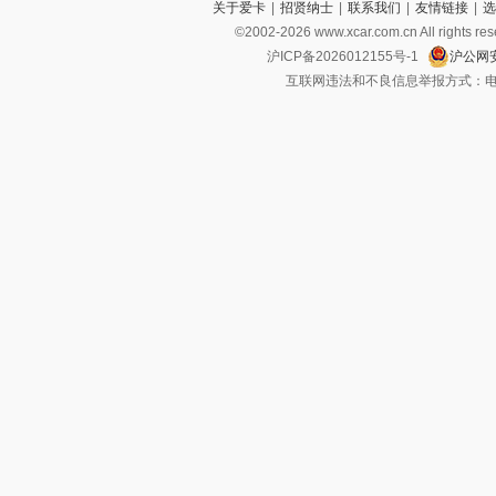
关于爱卡
|
招贤纳士
|
联系我们
|
友情链接
|
选
斜对面）九江京通汽车销售服务有限公司
©2002-
2026
www.xcar.com.cn All ri
沪ICP备2026012155号-1
沪公网安
互联网违法和不良信息举报方式：电话：021-