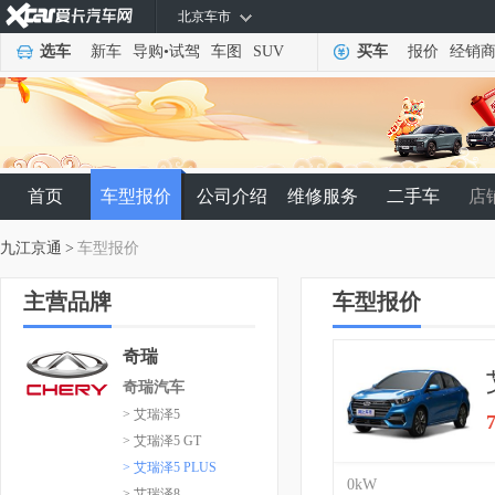
北京车市
选车
新车
导购
•
试驾
车图
SUV
买车
报价
经销
首页
车型报价
公司介绍
维修服务
二手车
店
九江京通
>
车型报价
主营品牌
车型报价
奇瑞
奇瑞汽车
> 艾瑞泽5
> 艾瑞泽5 GT
> 艾瑞泽5 PLUS
0kW
> 艾瑞泽8