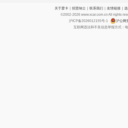
关于爱卡
|
招贤纳士
|
联系我们
|
友情链接
|
选
斜对面）九江京通汽车销售服务有限公司
©2002-
2026
www.xcar.com.cn All ri
沪ICP备2026012155号-1
沪公网安
互联网违法和不良信息举报方式：电话：021-