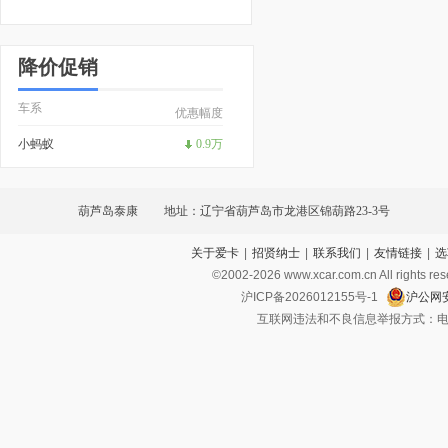
降价促销
车系
优惠幅度
小蚂蚁
0.9万
葫芦岛泰康
地址：辽宁省葫芦岛市龙港区锦葫路23-3号
关于爱卡
|
招贤纳士
|
联系我们
|
友情链接
|
选
©2002-
2026
www.xcar.com.cn All ri
沪ICP备2026012155号-1
沪公网安
互联网违法和不良信息举报方式：电话：021-