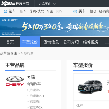
北京车市
选车
新车
导购
•
试驾
车图
SUV
买车
报价
经销
首页
车型报价
促销信息
公司介绍
维修服务
二
葫芦岛泰康
>
车型报价
主营品牌
车型报价
奇瑞
奇瑞汽车
> 艾瑞泽5
> 艾瑞泽5 GT
> 艾瑞泽8
0kW
> 艾瑞泽GX