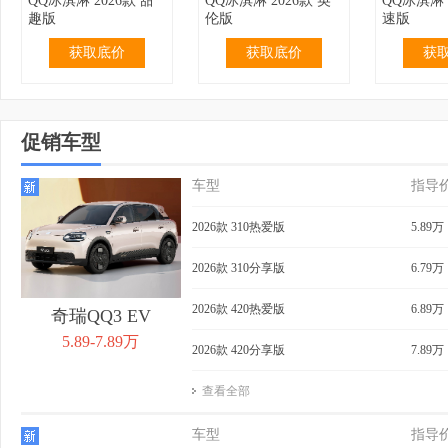
QQ冰淇淋 2026款 甜
QQ冰淇淋 2026款 英
QQ冰淇淋 
趣版
伦版
速版
获取底价
获取底价
获
促销车型
车型
指导
2.99万
无优惠
3.19万
无优惠
3.69万
QQ冰淇淋 2024款 青
QQ冰淇淋 2024款 青
QQ冰淇淋 
2026款 310热爱版
5.89万
春版 120km 奶昔
春版 120km 香草
205km 
获取底价
获取底价
获
2026款 310分享版
6.79万
2026款 420热爱版
6.89万
奇瑞QQ3 EV
5.89-7.89万
2026款 420分享版
7.89万
查看全部
4.39万
0.40万
3.99万
无优惠
4.29万
QQ冰淇淋 2024款
QQ冰淇淋 2024款 青
QQ冰淇淋 
车型
指导
205km 元气版
春版 205km 奶昔
205km 