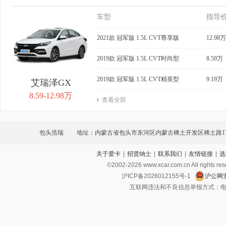
车型
指导
2021款 冠军版 1.5L CVT尊享版
12.98万
2019款 冠军版 1.5L CVT时尚型
8.59万
2019款 冠军版 1.5L CVT精英型
9.19万
艾瑞泽GX
8.59-12.98万
查看全部
包头浩瑞
地址：内蒙古省包头市东河区内蒙古稀土开发区稀土路1
关于爱卡
|
招贤纳士
|
联系我们
|
友情链接
|
选
©2002-
2026
www.xcar.com.cn All ri
沪ICP备2026012155号-1
沪公网安
互联网违法和不良信息举报方式：电话：021-