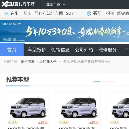
北京车市
选车
新车
导购
•
试驾
车图
SUV
买车
报价
经销
首页
车型报价
促销信息
公司介绍
维修服务
二
当前位置：
爱卡汽车
>
经销商大全
>
包头浩瑞汽车销售服务有限公司
推荐车型
4.39万
无优惠
4.59万
无优惠
4.89万