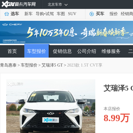
北京车市
选车
新车
导购
•
试驾
车图
SUV
买车
报价
经销
首页
车型报价
促销信息
公司介绍
维修服务
二
青岛惠泰
>
车型报价
>
艾瑞泽5 GT
>
2023款 1.5T CVT享
艾瑞泽5 G
本店报价
8.99
万