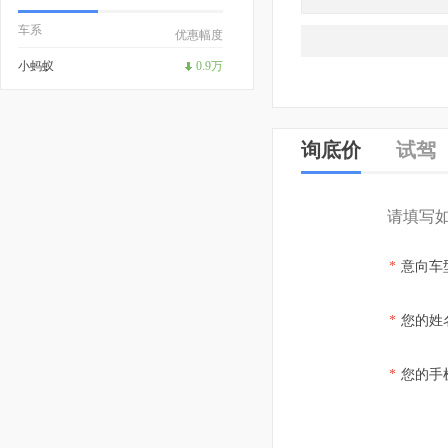
车系
优惠幅度
小蚂蚁
0.9万
询底价
试驾
请填写
*
意向车
*
您的姓
*
您的手