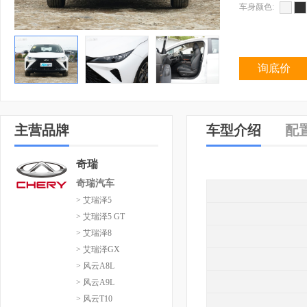
车身颜色:
询底价
主营品牌
车型介绍
配
奇瑞
奇瑞汽车
> 艾瑞泽5
> 艾瑞泽5 GT
> 艾瑞泽8
> 艾瑞泽GX
> 风云A8L
> 风云A9L
> 风云T10