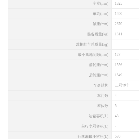
车宽(mm)
1825
车高(mm)
1490
轴距(mm)
2670
整备质量(kg)
1311
准拖挂车总质量(kg)
-
最小离地间隙(mm)
127
前轮距(mm)
1556
后轮距(mm)
1549
车身结构
三厢轿车
车门数
4
座位数
5
油箱容积(L)
48
前行李厢容积(L)
-
行李厢最小容积(L)
570