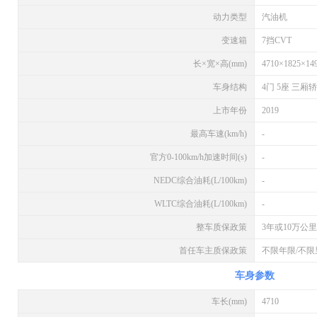
动力类型
汽油机
变速箱
7挡CVT
长×宽×高(mm)
4710×1825×14
车身结构
4门 5座 三厢
上市年份
2019
最高车速(km/h)
-
官方0-100km/h加速时间(s)
-
NEDC综合油耗(L/100km)
-
WLTC综合油耗(L/100km)
-
整车质保政策
3年或10万公里
首任车主质保政策
不限年限/不限
车身参数
车长(mm)
4710