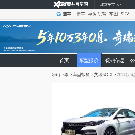
北京车市
选车
新车
导购
•
试驾
车图
SUV
首页
车型报价
促销信息
公
乐山巨瑞
>
车型报价
>
艾瑞泽GX
>
2019款 