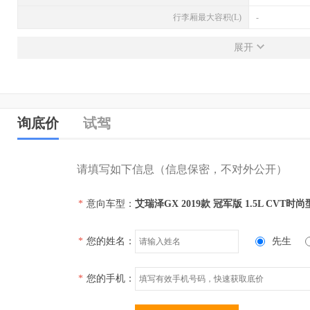
行李厢最大容积(L)
-
发动机
展开
发动机型号
SQRE4G15C
排量(L)
1.5
排量(mL)
1499
询底价
试驾
进气形式
自然吸气
气缸排列形式
直列（L型）
请填写如下信息（信息保密，不对外公开）
汽缸数
4
*
意向车型：
艾瑞泽GX 2019款 冠军版 1.5L CVT时尚
每缸气门数(个)
4
压缩比
-
*
您的姓名：
先生
配气机构
DOHC
缸径(mm)
-
*
您的手机：
行程(mm)
-