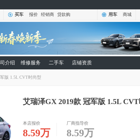
买车
报价
经销商
贷款购
用车
商城
司介绍
维修服务
二手车
店铺资质
冠军版 1.5L CVT时尚型
艾瑞泽GX 2019款 冠军版 1.5L C
本店报价
厂商指导价
8.59
万
8.59
万