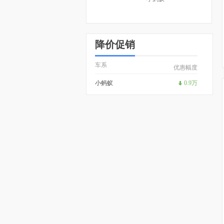
降价促销
车系
优惠幅度
小蚂蚁
0.9万