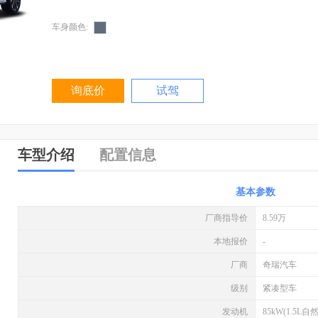
车身颜色:
询底价
试驾
车型介绍
配置信息
基本参数
厂商指导价
8.59万
本地报价
-
厂商
奇瑞汽车
级别
紧凑型车
发动机
85kW(1.5L自