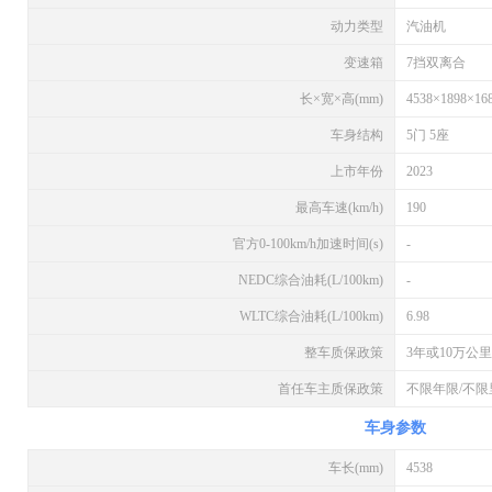
动力类型
汽油机
变速箱
7挡双离合
长×宽×高(mm)
4538×1898×16
车身结构
5门 5座
上市年份
2023
最高车速(km/h)
190
官方0-100km/h加速时间(s)
-
NEDC综合油耗(L/100km)
-
WLTC综合油耗(L/100km)
6.98
整车质保政策
3年或10万公里
首任车主质保政策
不限年限/不限
车身参数
车长(mm)
4538