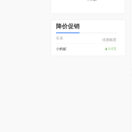
降价促销
车系
优惠幅度
小蚂蚁
0.9万