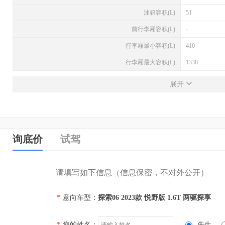
油箱容积(L)
51
前行李厢容积(L)
-
行李厢最小容积(L)
410
行李厢最大容积(L)
1338
发动机
展开
发动机型号
SQRF4J16C
排量(L)
1.6
排量(mL)
1598
询底价
试驾
进气形式
涡轮增压
气缸排列形式
直列（L型）
请填写如下信息（信息保密，不对外公开）
汽缸数
4
*
意向车型：
探索06 2023款 悦野版 1.6T 两驱探享
每缸气门数(个)
4
压缩比
-
*
您的姓名：
先生