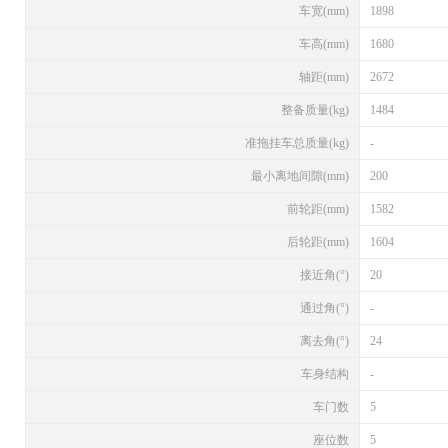
车宽(mm)
1898
车高(mm)
1680
轴距(mm)
2672
整备质量(kg)
1484
准拖挂车总质量(kg)
-
最小离地间隙(mm)
200
前轮距(mm)
1582
后轮距(mm)
1604
接近角(°)
20
通过角(°)
-
离去角(°)
24
车身结构
-
车门数
5
座位数
5