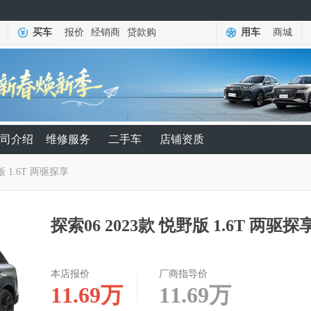
买车
报价
经销商
贷款购
用车
商城
司介绍
维修服务
二手车
店铺资质
版 1.6T 两驱探享
探索06 2023款 悦野版 1.6T 两驱探
本店报价
厂商指导价
11.69
万
11.69
万