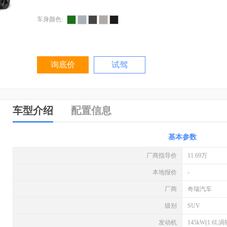
车身颜色:
询底价
试驾
车型介绍
配置信息
基本参数
厂商指导价
11.69万
本地报价
-
厂商
奇瑞汽车
级别
SUV
发动机
145kW(1.6L