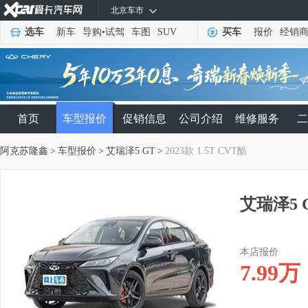
北京车市
选车
新车
导购
•
试驾
车图
SUV
买车
报价
经销
首页
车型报价
促销信息
公司介绍
维修服务
二
阿克苏隆鑫
>
车型报价
>
艾瑞泽5 GT
>
2023款 1.5T CVT酷
艾瑞泽5 G
本店报价
7.99
万