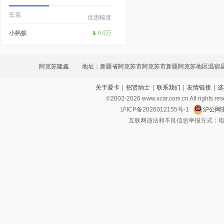
车系
优惠幅度
小蚂蚁
0.9万
阿克苏隆鑫
地址：新疆省阿克苏市阿克苏市新疆阿克苏地区温宿
关于爱卡
|
招贤纳士
|
联系我们
|
友情链接
|
选
汽车城综合展厅A2-1、A1-2
©2002-
2026
www.xcar.com.cn All ri
沪ICP备2026012155号-1
沪公网安
互联网违法和不良信息举报方式：电话：021-