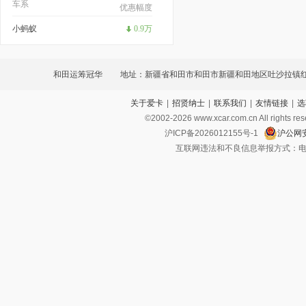
车系
优惠幅度
小蚂蚁
0.9万
和田运筹冠华
地址：新疆省和田市和田市新疆和田地区吐沙拉镇
关于爱卡
|
招贤纳士
|
联系我们
|
友情链接
|
选
638号
©2002-
2026
www.xcar.com.cn All ri
沪ICP备2026012155号-1
沪公网安
互联网违法和不良信息举报方式：电话：021-