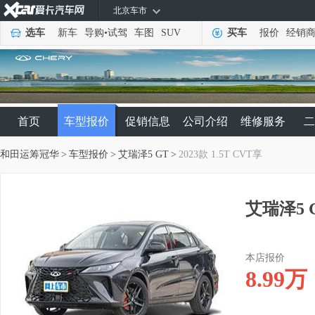
北京车市
选车
新车
导购
•
试驾
车图
SUV
买车
报价
经销
首页
车型报价
促销信息
公司介绍
维修服务
二
和田运筹冠华
>
车型报价
>
艾瑞泽5 GT
>
2023款 1.5T CVT享
艾瑞泽5 G
本店报价
8.99
万