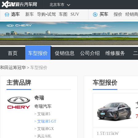
北京车市
选车
新车
导购
•
试驾
车图
SUV
买车
报价
经销
首页
车型报价
促销信息
公司介绍
维修服务
二
和田运筹冠华
>
车型报价
主营品牌
车型报价
奇瑞
奇瑞汽车
> 艾瑞泽5
> 艾瑞泽5 GT
> 艾瑞泽GX
1.5T/115kW
> 风云A8L