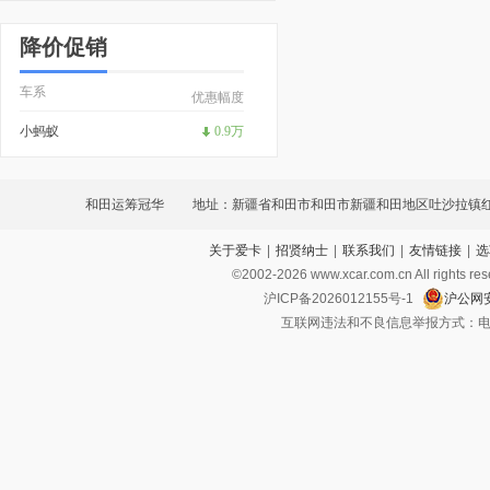
降价促销
车系
优惠幅度
小蚂蚁
0.9万
和田运筹冠华
地址：新疆省和田市和田市新疆和田地区吐沙拉镇
关于爱卡
|
招贤纳士
|
联系我们
|
友情链接
|
选
638号
©2002-
2026
www.xcar.com.cn All ri
沪ICP备2026012155号-1
沪公网安
互联网违法和不良信息举报方式：电话：021-