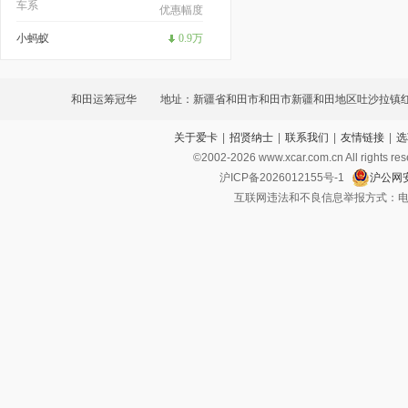
车系
优惠幅度
小蚂蚁
0.9万
和田运筹冠华
地址：新疆省和田市和田市新疆和田地区吐沙拉镇
关于爱卡
|
招贤纳士
|
联系我们
|
友情链接
|
选
638号
©2002-
2026
www.xcar.com.cn All ri
沪ICP备2026012155号-1
沪公网安
互联网违法和不良信息举报方式：电话：021-