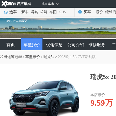
北京车市
选车
新车
导购
•
试驾
车图
SUV
买车
报价
经销
首页
车型报价
促销信息
公司介绍
维修服务
二
和田运筹冠华
>
车型报价
>
瑞虎5x
>
2023款 1.5L CVT新动版
瑞虎5x 2
本店报价
9.59
万