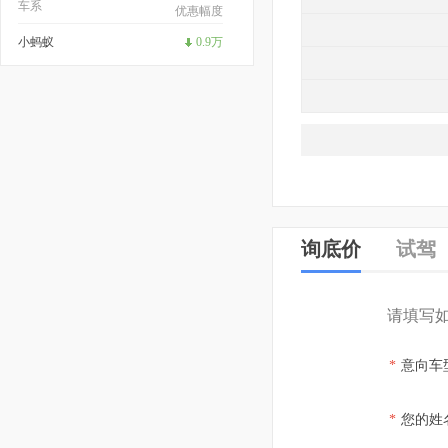
车系
优惠幅度
小蚂蚁
0.9万
询底价
试驾
请填写
*
意向车
*
您的姓