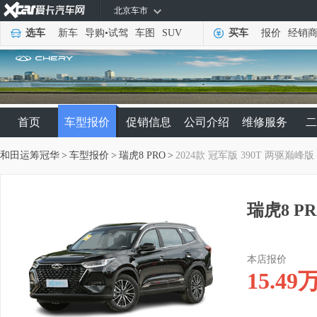
北京车市
选车
新车
导购
•
试驾
车图
SUV
买车
报价
经销
首页
车型报价
促销信息
公司介绍
维修服务
二
和田运筹冠华
>
车型报价
>
瑞虎8 PRO
>
2024款 冠军版 390T 两驱巅峰版
瑞虎8 PR
本店报价
15.49