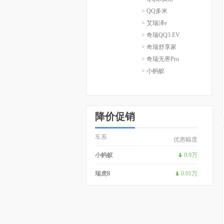
> QQ多米
> 艾瑞泽e
> 奇瑞QQ3 EV
> 奇瑞舒享家
> 奇瑞无界Pro
> 小蚂蚁
降价促销
车系
优惠幅度
小蚂蚁
0.9万
瑞虎8
0.01万