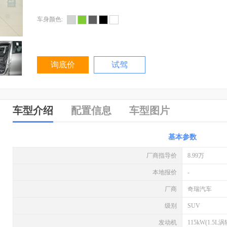
车身颜色:
询底价
试驾
车型介绍
配置信息
车型图片
基本参数
厂商指导价
8.99万
本地报价
-
厂商
奇瑞汽车
级别
SUV
发动机
115kW(1.5L