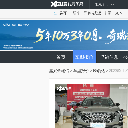
北京车市
选车
新车
导购
•
试驾
车图
SUV
首页
车型报价
促销信息
公
嘉兴金瑞信
>
车型报价
>
欧萌达
>
2023款 1