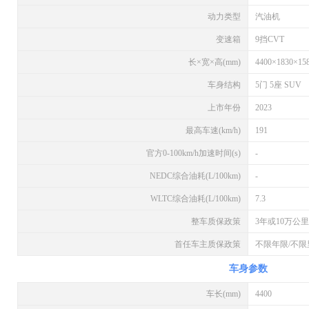
动力类型
汽油机
变速箱
9挡CVT
长×宽×高(mm)
4400×1830×15
车身结构
5门 5座 SUV
上市年份
2023
最高车速(km/h)
191
官方0-100km/h加速时间(s)
-
NEDC综合油耗(L/100km)
-
WLTC综合油耗(L/100km)
7.3
整车质保政策
3年或10万公里
首任车主质保政策
不限年限/不限
车身参数
车长(mm)
4400