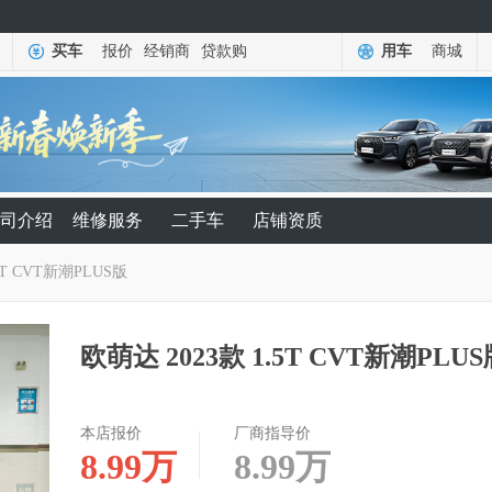
买车
报价
经销商
贷款购
用车
商城
司介绍
维修服务
二手车
店铺资质
.5T CVT新潮PLUS版
欧萌达 2023款 1.5T CVT新潮PLU
本店报价
厂商指导价
8.99
万
8.99
万