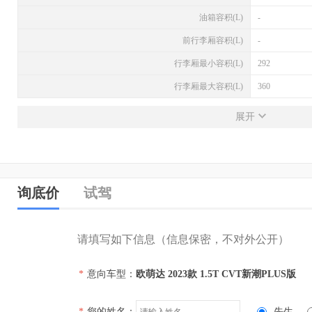
油箱容积(L)
-
前行李厢容积(L)
-
行李厢最小容积(L)
292
行李厢最大容积(L)
360
发动机
展开
发动机型号
SQRE4T15C
排量(L)
1.5
排量(mL)
1498
询底价
试驾
进气形式
涡轮增压
气缸排列形式
直列（L型）
请填写如下信息（信息保密，不对外公开）
汽缸数
4
*
意向车型：
欧萌达 2023款 1.5T CVT新潮PLUS版
每缸气门数(个)
4
压缩比
-
*
您的姓名：
先生