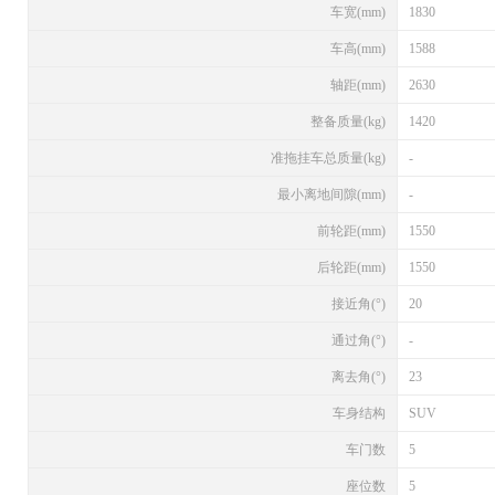
车宽(mm)
1830
车高(mm)
1588
轴距(mm)
2630
整备质量(kg)
1420
准拖挂车总质量(kg)
-
最小离地间隙(mm)
-
前轮距(mm)
1550
后轮距(mm)
1550
接近角(°)
20
通过角(°)
-
离去角(°)
23
车身结构
SUV
车门数
5
座位数
5