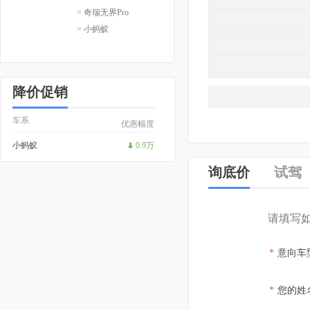
> 奇瑞无界Pro
> 小蚂蚁
降价促销
车系
优惠幅度
小蚂蚁
0.9万
询底价
试驾
请填写
*
意向车
*
您的姓