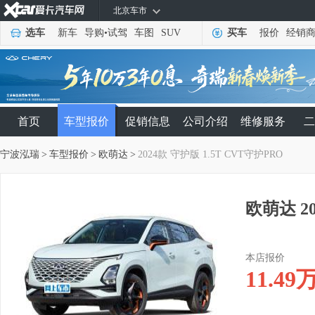
北京车市
选车
新车
导购
•
试驾
车图
SUV
买车
报价
经销
首页
车型报价
促销信息
公司介绍
维修服务
二
宁波泓瑞
>
车型报价
>
欧萌达
>
2024款 守护版 1.5T CVT守护PRO
欧萌达 20
本店报价
11.49