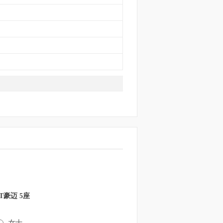
CT豪迈 5座
女士