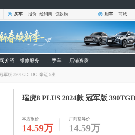
买车
报价
经销商
贷款购
用车
商城
司介绍
维修服务
二手车
店铺资质
 冠军版 390TGDI DCT豪迈 5座
瑞虎8 PLUS 2024款 冠军版 390TG
本店报价
厂商指导价
14.59
万
14.59
万