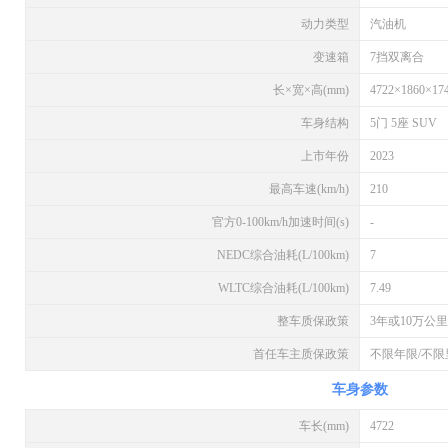
动力类型
汽油机
变速箱
7挡双离合
长×宽×高(mm)
4722×1860×17
车身结构
5门 5座 SUV
上市年份
2023
最高车速(km/h)
210
官方0-100km/h加速时间(s)
-
NEDC综合油耗(L/100km)
7
WLTC综合油耗(L/100km)
7.49
整车质保政策
3年或10万公里
首任车主质保政策
不限年限/不限
车身参数
车长(mm)
4722