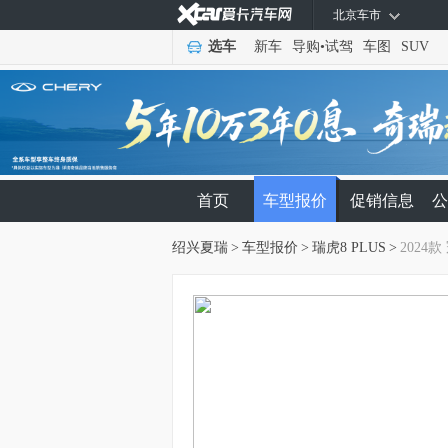
北京车市
选车
新车
导购
•
试驾
车图
SUV
首页
车型报价
促销信息
公
绍兴夏瑞
>
车型报价
>
瑞虎8 PLUS
>
2024款