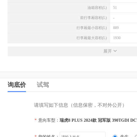
油箱容积(L)
51
前行李厢容积(L)
-
行李厢最小容积(L)
889
行李厢最大容积(L)
1930
发动机
展开
发动机型号
SQRF4J20
排量(L)
2.0
排量(mL)
1998
询底价
试驾
进气形式
涡轮增压
气缸排列形式
直列（L型）
请填写如下信息（信息保密，不对外公开）
汽缸数
4
*
意向车型：
瑞虎8 PLUS 2024款 冠军版 390TGDI D
每缸气门数(个)
4
压缩比
-
*
您的姓名：
先生