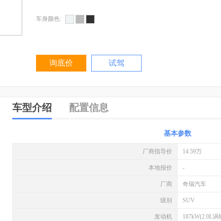
车身颜色:
询底价
试驾
车型介绍
配置信息
基本参数
厂商指导价
14.59万
本地报价
-
厂商
奇瑞汽车
级别
SUV
发动机
187kW(2.0L