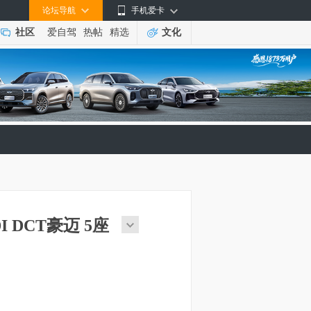
论坛导航
手机爱卡
社区
爱自驾
热帖
精选
文化
DI DCT豪迈 5座