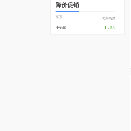
降价促销
车系
优惠幅度
小蚂蚁
0.9万