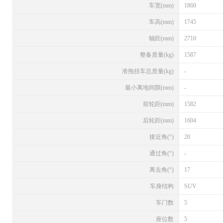
车宽(mm)
1860
车高(mm)
1745
轴距(mm)
2710
整备质量(kg)
1587
准拖挂车总质量(kg)
-
最小离地间隙(mm)
-
前轮距(mm)
1582
后轮距(mm)
1604
接近角(°)
20
通过角(°)
-
离去角(°)
17
车身结构
SUV
车门数
5
座位数
5