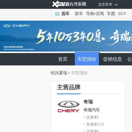
北京车市
选车
新车
导购
•
试驾
车图
SUV
首页
车型报价
促销信息
公
绍兴夏瑞
>
车型报价
主营品牌
奇瑞
奇瑞汽车
> 艾瑞泽5
> 艾瑞泽5 GT
> 艾瑞泽8