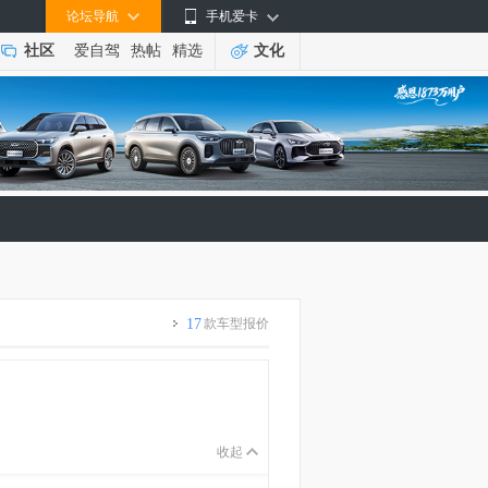
论坛导航
手机爱卡
社区
爱自驾
热帖
精选
文化
17
款车型报价
收起