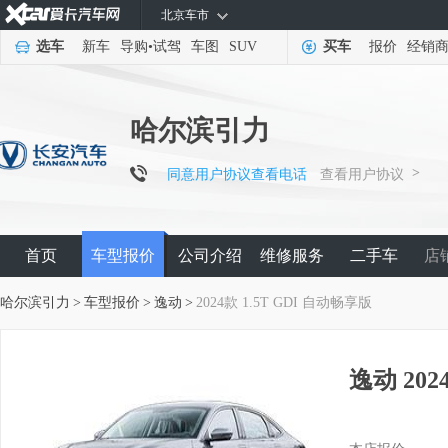
北京车市
选车
新车
导购
•
试驾
车图
SUV
买车
报价
经销
哈尔滨引力
>
同意用户协议查看电话
查看用户协议
首页
车型报价
公司介绍
维修服务
二手车
店
哈尔滨引力
>
车型报价
>
逸动
>
2024款 1.5T GDI 自动畅享版
逸动 202