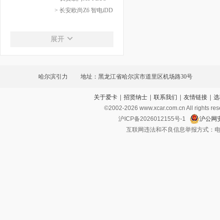
> 长安欧尚Z6 智电iDD
长安启源
展开
长安启源
> 长安启源A05
> 长安启源A07
哈尔滨引力
地址：黑龙江省哈尔滨市道里区机场路30号
> 长安启源Q05
关于爱卡
|
招贤纳士
|
联系我们
|
友情链接
|
选
©2002-
2026
www.xcar.com.cn All ri
沪ICP备2026012155号-1
沪公网安
互联网违法和不良信息举报方式：电话：021-