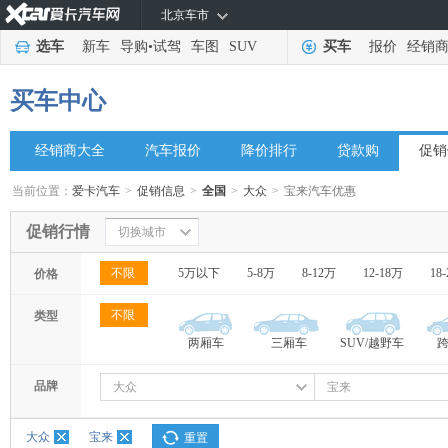
北京车市
选车
新车
导购
•
试驾
车图
SUV
买车
报价
经销
买车中心
经销商大全
汽车报价
降价排行
贷款购
促销
当前位置：
爱卡汽车
>
促销信息
>
全国
>
大众
>
宝来汽车优惠
促销行情
切换城市
不限
5万以下
5-8万
8-12万
12-18万
18
价格
不限
类型
两厢车
三厢车
SUV/越野车
品牌
大众
宝来
大众
宝来
重置