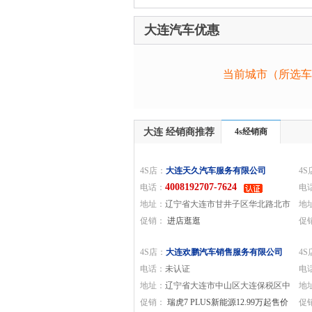
大连汽车优惠
当前城市（所选车
大连 经销商推荐
4s经销商
4S店：
大连天久汽车服务有限公司
4S
4008192707-7624
电话：
电
地址：
辽宁省大连市甘井子区华北路北市
地
商贸街158号
促销：
进店逛逛
业
促
起
4S店：
大连欢鹏汽车销售服务有限公司
4S
电话：
未认证
电
地址：
辽宁省大连市中山区大连保税区中
地
港北二路9号
促销：
瑞虎7 PLUS新能源12.99万起售价
促