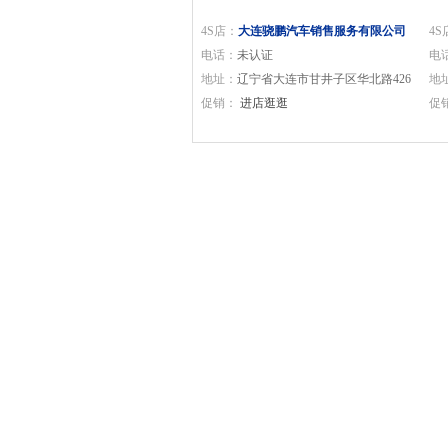
格稳定
4S店：
大连骁鹏汽车销售服务有限公司
4S
电话：
未认证
电
地址：
辽宁省大连市甘井子区华北路426
地
号
促销：
进店逛逛
路1
促