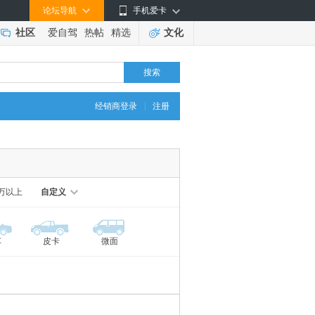
论坛导航
手机爱卡
社区
爱自驾
热帖
精选
文化
搜索
|
经销商登录
注册
0万以上
自定义
车
皮卡
微面