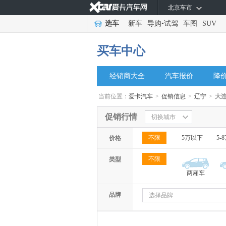
北京车市
选车
新车
导购
•
试驾
车图
SUV
买车中心
经销商大全
汽车报价
降
当前位置：
爱卡汽车
>
促销信息
>
辽宁
>
大
促销行情
切换城市
不限
5万以下
5-
价格
不限
类型
两厢车
品牌
选择品牌