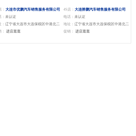
店：
大连市优鹏汽车销售服务有限公司
4S店：
大连骅鹏汽车销售服务有限公司
话：
未认证
电话：
未认证
址：
辽宁省大连市大连保税区中港北二
地址：
辽宁省大连市大连保税区中港北二
号121室
销：
进店逛逛
路1号
促销：
进店逛逛