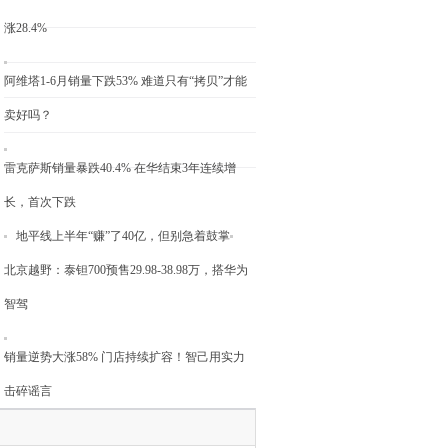
涨28.4%
阿维塔1-6月销量下跌53% 难道只有“拷贝”才能
卖好吗？
雷克萨斯销量暴跌40.4% 在华结束3年连续增
长，首次下跌
地平线上半年“赚”了40亿，但别急着鼓掌
北京越野：泰钽700预售29.98-38.98万，搭华为
智驾
销量逆势大涨58% 门店持续扩容！智己用实力
击碎谣言