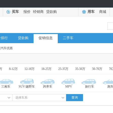
买车
报价
经销商
贷款购
用车
商城
价排行
贷款购
促销信息
二手车
连汽车优惠
8万
8-12万
12-18万
18-25万
25-35万
35-50万
50-70万
7
三厢车
SUV/越野车
跨界车
MPV
旅行车
跑
查询
选择车系