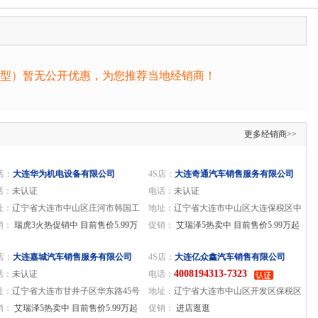
型）暂无公开优惠，为您推荐当地经销商！
更多经销商>>
店：
大连华为机电设备有限公司
4S店：
大连奇通汽车销售服务有限公司
话：
未认证
电话：
未认证
址：
辽宁省大连市中山区庄河市韩国工
地址：
辽宁省大连市中山区大连保税区中
园区建设大街二段20号
销：
瑞虎3火热促销中 目前售价5.99万
港北二路9号
促销：
艾瑞泽5热卖中 目前售价5.99万起
店：
大连嘉城汽车销售服务有限公司
4S店：
大连亿众鑫汽车销售有限公司
4008194313-7323
话：
未认证
电话：
址：
辽宁省大连市甘井子区华东路45号
地址：
辽宁省大连市中山区开发区保税区
销：
艾瑞泽5热卖中 目前售价5.99万起
中港北二路6-2号
促销：
进店逛逛