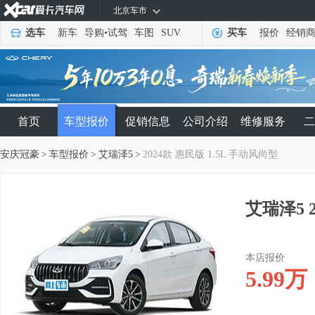
北京车市
选车
新车
导购
•
试驾
车图
SUV
买车
报价
经销
首页
车型报价
促销信息
公司介绍
维修服务
二
安庆冠豪
>
车型报价
>
艾瑞泽5
>
2024款 惠民版 1.5L 手动风尚型
艾瑞泽5 
本店报价
5.99
万