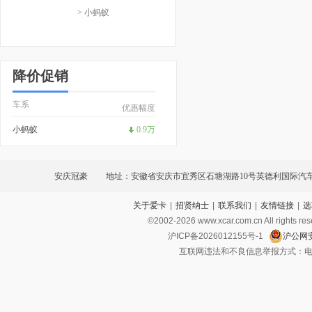
> 小蚂蚁
降价促销
车系
优惠幅度
小蚂蚁
0.9万
安庆冠豪
地址：安徽省安庆市宜秀区石塘湖路10号英德利国际汽
关于爱卡
|
招贤纳士
|
联系我们
|
友情链接
|
选
©2002-
2026
www.xcar.com.cn All ri
沪ICP备2026012155号-1
沪公网安
互联网违法和不良信息举报方式：电话：021-