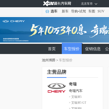
北京车市
选车
新车
导购
•
试驾
车图
SUV
首页
车型报价
促销信息
公
池州博爵
>
车型报价
主营品牌
奇瑞
奇瑞汽车
> 艾瑞泽5
> 艾瑞泽5 GT
> 艾瑞泽8