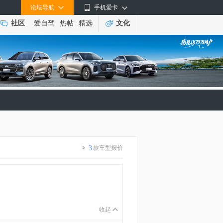
论坛导航
手机爱卡
社区
爱自驾
热帖
精选
文化
3
款车型报价
收起