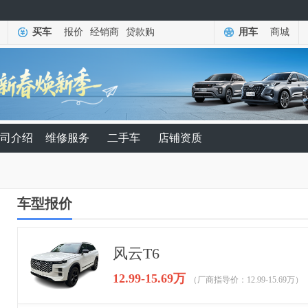
买车
报价
经销商
贷款购
用车
商城
司介绍
维修服务
二手车
店铺资质
车型报价
风云T6
12.99-15.69万
（厂商指导价：12.99-15.69万）