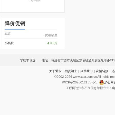
降价促销
车系
优惠幅度
小蚂蚁
0.9万
宁德丰瑞达
地址：福建省宁德市蕉城区东侨经济开发区疏港路19号
关于爱卡
|
招贤纳士
|
联系我们
|
友情链接
|
选
©2002-
2026
www.xcar.com.cn All ri
沪ICP备2026012155号-1
沪公网安
互联网违法和不良信息举报方式：电话：021-