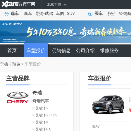
北京车市
选车
新车
导购
•
试驾
车图
SUV
买车
报价
经销
首页
车型报价
促销信息
公司介绍
维修服务
二
宁德丰瑞达
>
车型报价
主营品牌
车型报价
奇瑞
奇瑞汽车
> 艾瑞泽5
> 艾瑞泽5 PLUS
> 艾瑞泽8
0kW
> 艾瑞泽GX