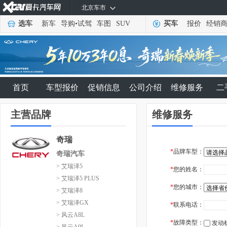
北京车市
选车
新车
导购
•
试驾
车图
SUV
买车
报价
经销
首页
车型报价
促销信息
公司介绍
维修服务
二
主营品牌
维修服务
奇瑞
*
品牌车型：
奇瑞汽车
> 艾瑞泽5
*
您的姓名：
> 艾瑞泽5 PLUS
*
您的城市：
> 艾瑞泽8
> 艾瑞泽GX
*
联系电话：
> 风云A8L
*
故障类型：
发动
> 风云A9L