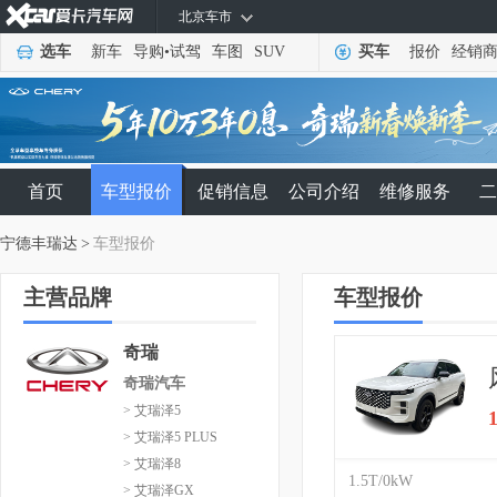
北京车市
选车
新车
导购
•
试驾
车图
SUV
买车
报价
经销
首页
车型报价
促销信息
公司介绍
维修服务
二
宁德丰瑞达
>
车型报价
主营品牌
车型报价
奇瑞
奇瑞汽车
> 艾瑞泽5
> 艾瑞泽5 PLUS
> 艾瑞泽8
1.5T/0kW
> 艾瑞泽GX