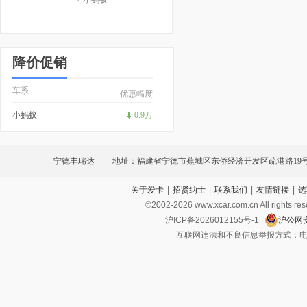
降价促销
车系
优惠幅度
小蚂蚁
0.9万
宁德丰瑞达
地址：福建省宁德市蕉城区东侨经济开发区疏港路19号
关于爱卡
|
招贤纳士
|
联系我们
|
友情链接
|
选
©2002-
2026
www.xcar.com.cn All ri
沪ICP备2026012155号-1
沪公网安
互联网违法和不良信息举报方式：电话：021-