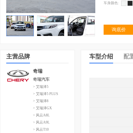
车身颜色:
询底价
主营品牌
车型介绍
配
奇瑞
奇瑞汽车
> 艾瑞泽5
> 艾瑞泽5 PLUS
> 艾瑞泽8
> 艾瑞泽GX
> 风云A8L
> 风云A9L
> 风云T10