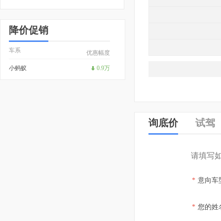
降价促销
车系
优惠幅度
小蚂蚁
0.9万
询底价
试驾
请填写
*
意向车
*
您的姓