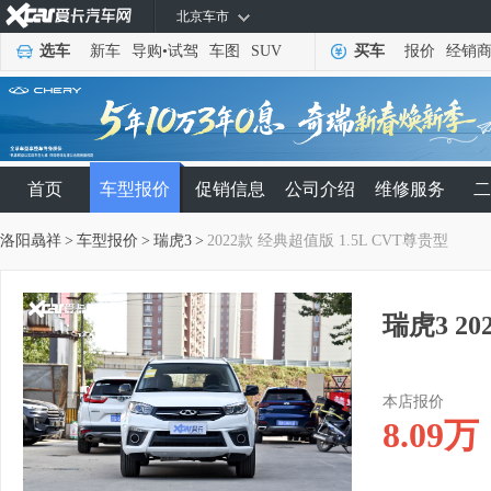
北京车市
选车
新车
导购
•
试驾
车图
SUV
买车
报价
经销
首页
车型报价
促销信息
公司介绍
维修服务
二
洛阳骉祥
>
车型报价
>
瑞虎3
>
2022款 经典超值版 1.5L CVT尊贵型
瑞虎3 2
本店报价
8.09
万