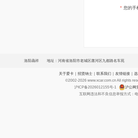
*
您的手
洛阳骉祥
地址：河南省洛阳市老城区廛河区九都路名车苑
关于爱卡
|
招贤纳士
|
联系我们
|
友情链接
|
选
©2002-
2026
www.xcar.com.cn All ri
沪ICP备2026012155号-1
沪公网安
互联网违法和不良信息举报方式：电话：021-