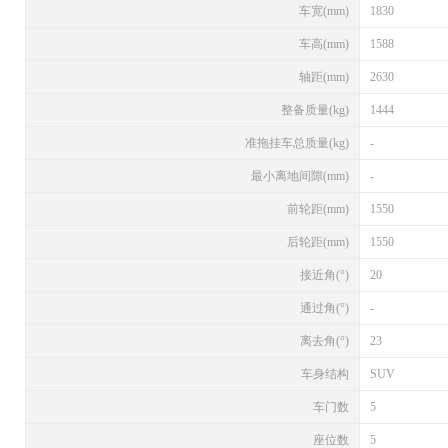
车宽(mm)
1830
车高(mm)
1588
轴距(mm)
2630
整备质量(kg)
1444
准拖挂车总质量(kg)
-
最小离地间隙(mm)
-
前轮距(mm)
1550
后轮距(mm)
1550
接近角(°)
20
通过角(°)
-
离去角(°)
23
车身结构
SUV
车门数
5
座位数
5