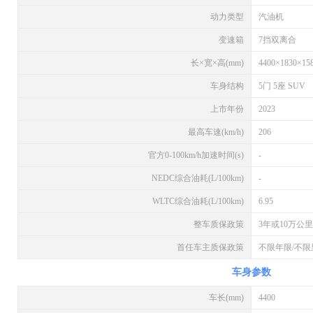
动力类型
汽油机
变速箱
7挡双离合
长×宽×高(mm)
4400×1830×15
车身结构
5门 5座 SUV
上市年份
2023
最高车速(km/h)
206
官方0-100km/h加速时间(s)
-
NEDC综合油耗(L/100km)
-
WLTC综合油耗(L/100km)
6.95
整车质保政策
3年或10万公里
首任车主质保政策
不限年限/不限
车身参数
车长(mm)
4400