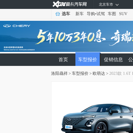
北京车市
选车
新车
导购
•
试驾
车图
SUV
首页
车型报价
促销信息
公
洛阳骉祥
>
车型报价
>
欧萌达
>
2023款 1.