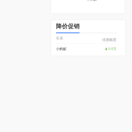
降价促销
车系
优惠幅度
小蚂蚁
0.9万