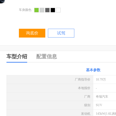
车身颜色:
询底价
试驾
车型介绍
配置信息
基本参数
厂商指导价
10.79万
本地报价
-
厂商
奇瑞汽车
级别
SUV
发动机
145kW(1.6L