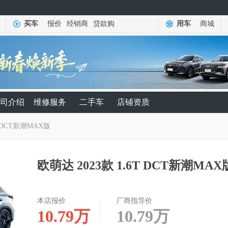
买车
报价
经销商
贷款购
用车
商城
司介绍
维修服务
二手车
店铺资质
6T DCT新潮MAX版
欧萌达 2023款 1.6T DCT新潮MA
本店报价
厂商指导价
10.79
万
10.79
万