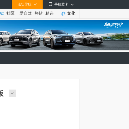
论坛导航
手机爱卡
社区
爱自驾
热帖
精选
文化
X版