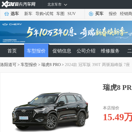
北京车市
选车
新车
导购
•
试驾
车图
SUV
买车
报价
经销
首页
车型报价
促销信息
公司介绍
维修服务
二
洛阳道可
>
车型报价
>
瑞虎8 PRO
>
2024款 冠军版 390T 两驱巅峰版 7座
瑞虎8 PR
本店报价
15.49