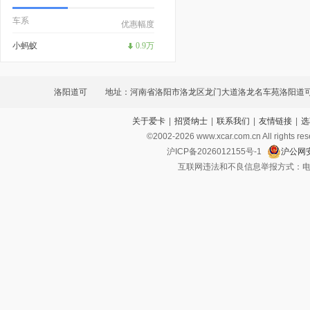
车系
优惠幅度
小蚂蚁
0.9万
洛阳道可
地址：河南省洛阳市洛龙区龙门大道洛龙名车苑洛阳道可
关于爱卡
|
招贤纳士
|
联系我们
|
友情链接
|
选
©2002-
2026
www.xcar.com.cn All ri
沪ICP备2026012155号-1
沪公网安
互联网违法和不良信息举报方式：电话：021-