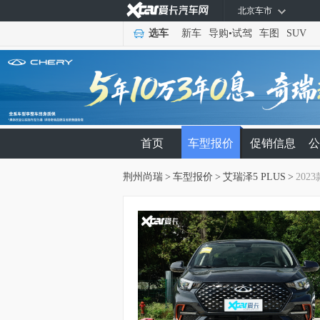
北京车市
选车
新车
导购
•
试驾
车图
SUV
首页
车型报价
促销信息
公
荆州尚瑞
>
车型报价
>
艾瑞泽5 PLUS
>
2023