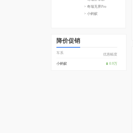
> 奇瑞无界Pro
> 小蚂蚁
降价促销
车系
优惠幅度
小蚂蚁
0.9万