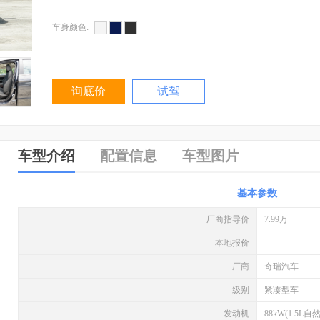
车身颜色:
询底价
试驾
车型介绍
配置信息
车型图片
基本参数
厂商指导价
7.99万
本地报价
-
厂商
奇瑞汽车
级别
紧凑型车
发动机
88kW(1.5L自