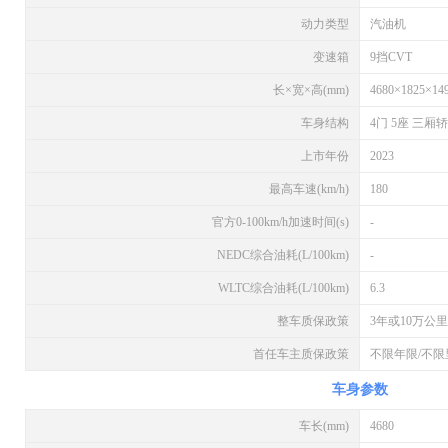
动力类型
汽油机
变速箱
9挡CVT
长×宽×高(mm)
4680×1825×14
车身结构
4门 5座 三厢
上市年份
2023
最高车速(km/h)
180
官方0-100km/h加速时间(s)
-
NEDC综合油耗(L/100km)
-
WLTC综合油耗(L/100km)
6.3
整车质保政策
3年或10万公里
首任车主质保政策
不限年限/不限
车身参数
车长(mm)
4680