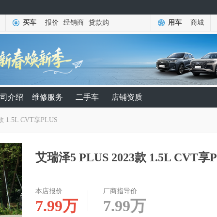
买车
报价
经销商
贷款购
用车
商城
司介绍
维修服务
二手车
店铺资质
款 1.5L CVT享PLUS
艾瑞泽5 PLUS 2023款 1.5L CVT享
本店报价
厂商指导价
7.99
万
7.99
万