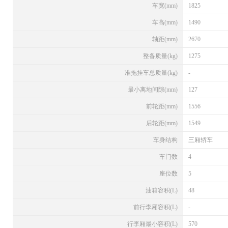
车宽(mm)
1825
车高(mm)
1490
轴距(mm)
2670
整备质量(kg)
1275
准拖挂车总质量(kg)
-
最小离地间隙(mm)
127
前轮距(mm)
1556
后轮距(mm)
1549
车身结构
三厢轿车
车门数
4
座位数
5
油箱容积(L)
48
前行李厢容积(L)
-
行李厢最小容积(L)
570