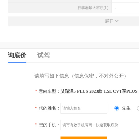
行李厢最大容积(L)
-
发动机
展开
发动机型号
SQRG4G15
排量(L)
1.5
排量(mL)
1498
询底价
试驾
进气形式
自然吸气
气缸排列形式
直列（L型）
请填写如下信息（信息保密，不对外公开）
汽缸数
4
*
意向车型：
艾瑞泽5 PLUS 2023款 1.5L CVT享PLUS
每缸气门数(个)
4
压缩比
-
*
您的姓名：
先生
配气机构
DOHC
缸径(mm)
-
*
您的手机：
行程(mm)
-