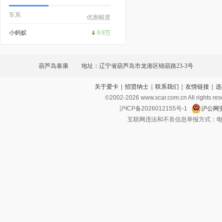
车系
优惠幅度
小蚂蚁
0.9万
葫芦岛泰康
地址：辽宁省葫芦岛市龙港区锦葫路23-3号
关于爱卡
|
招贤纳士
|
联系我们
|
友情链接
|
选
©2002-
2026
www.xcar.com.cn All ri
沪ICP备2026012155号-1
沪公网安
互联网违法和不良信息举报方式：电话：021-