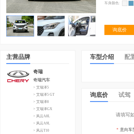
车身颜色:
询底价
主营品牌
车型介绍
配
奇瑞
奇瑞汽车
> 艾瑞泽5
询底价
试驾
> 艾瑞泽5 GT
> 艾瑞泽8
> 艾瑞泽GX
请填写
> 风云A8L
> 风云A9L
*
意向车
> 风云T10