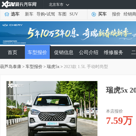
北京车市
选车
新车
导购
•
试驾
车图
SUV
买车
报价
经销
首页
车型报价
促销信息
公司介绍
维修服务
二
葫芦岛泰康
>
车型报价
>
瑞虎5x
>
2023款 1.5L 手动时尚型
瑞虎5x 2
本店报价
7.59
万