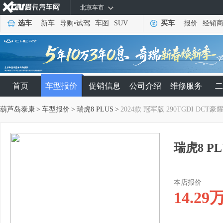
北京车市
选车
新车
导购
•
试驾
车图
SUV
买车
报价
经销
首页
车型报价
促销信息
公司介绍
维修服务
二
葫芦岛泰康
>
车型报价
>
瑞虎8 PLUS
>
2024款 冠军版 290TGDI DCT豪耀
瑞虎8 PL
本店报价
14.29