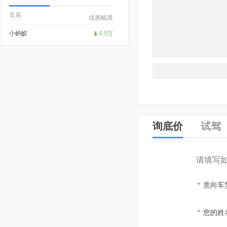
车系
优惠幅度
小蚂蚁
0.9万
询底价
试驾
请填写
*
意向车
*
您的姓