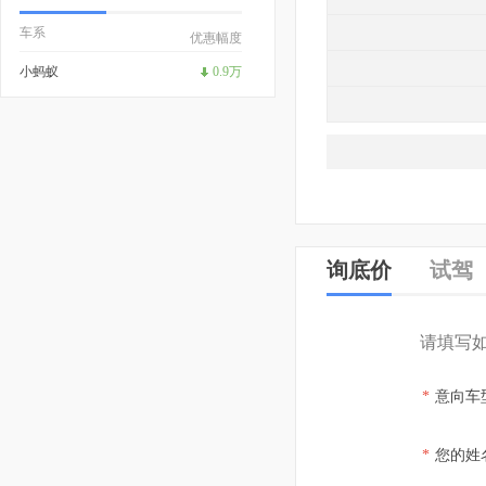
车系
优惠幅度
小蚂蚁
0.9万
询底价
试驾
请填写
*
意向车
*
您的姓