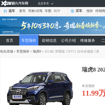
北京车市
选车
新车
导购
•
试驾
车图
SUV
买车
报价
经销
首页
车型报价
促销信息
公司介绍
维修服务
二
包头浩瑞
>
车型报价
>
瑞虎8
>
2024款 荣耀版 230TCI 自动卓越版 5座
瑞虎8 20
本店报价
11.99