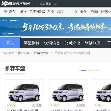
北京车市
选车
新车
导购
•
试驾
车图
SUV
买车
报价
经销
首页
车型报价
促销信息
公司介绍
维修服务
二
当前位置：
爱卡汽车
>
经销商大全
>
吕梁鑫盛汽车销售有限公司
推荐车型
4.39万
无优惠
4.59万
无优惠
4.89万