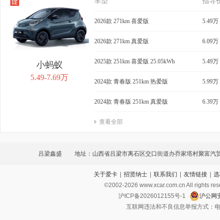
车型
指导
2026款 271km 喜爱版
5.49万
2026款 271km 真爱版
6.09万
2025款 251km 喜爱版 25.05kWh
5.49万
小蚂蚁
5.49-7.69万
2024款 青春版 251km 热爱版
5.99万
2024款 青春版 251km 真爱版
6.39万
查看全部
吕梁鑫盛
地址：山西省吕梁市离石区交口街道办乔家塔村聚富汽
关于爱卡
|
招贤纳士
|
联系我们
|
友情链接
|
选
©2002-
2026
www.xcar.com.cn All ri
沪ICP备2026012155号-1
沪公网安
互联网违法和不良信息举报方式：电话：021-