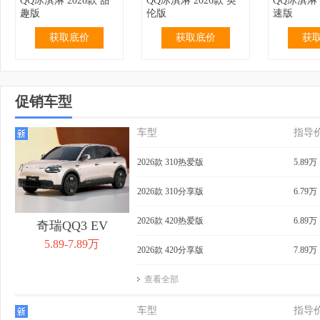
QQ冰淇淋 2026款 甜
QQ冰淇淋 2026款 英
QQ冰淇淋 
趣版
伦版
速版
获取底价
获取底价
获
促销车型
车型
指导
2.99万
无优惠
3.19万
无优惠
3.69万
QQ冰淇淋 2024款 青
QQ冰淇淋 2024款 青
QQ冰淇淋 
2026款 310热爱版
5.89万
春版 120km 奶昔
春版 120km 香草
155km 
获取底价
获取底价
获
2026款 310分享版
6.79万
2026款 420热爱版
6.89万
奇瑞QQ3 EV
5.89-7.89万
2026款 420分享版
7.89万
查看全部
4.39万
0.40万
3.99万
无优惠
4.29万
QQ冰淇淋 2024款
QQ冰淇淋 2024款 青
QQ冰淇淋 
车型
指导
205km 元气版
春版 205km 奶昔
205km 