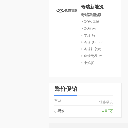
奇瑞新能源
奇瑞新能源
> QQ冰淇淋
> QQ多米
> 艾瑞泽e
> 奇瑞QQ3 EV
> 奇瑞舒享家
> 奇瑞无界Pro
> 小蚂蚁
降价促销
车系
优惠幅度
小蚂蚁
0.9万