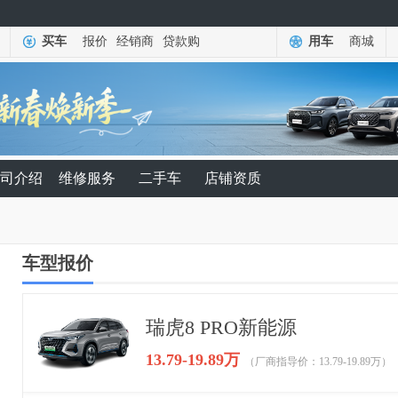
买车
报价
经销商
贷款购
用车
商城
司介绍
维修服务
二手车
店铺资质
车型报价
瑞虎8 PRO新能源
13.79-19.89万
（厂商指导价：13.79-19.89万）