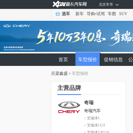
北京车市
选车
新车
导购
•
试驾
车图
SUV
首页
车型报价
促销信息
公
吕梁鑫盛
>
车型报价
主营品牌
奇瑞
奇瑞汽车
> 艾瑞泽5
> 艾瑞泽5 GT
> 艾瑞泽5 PLUS