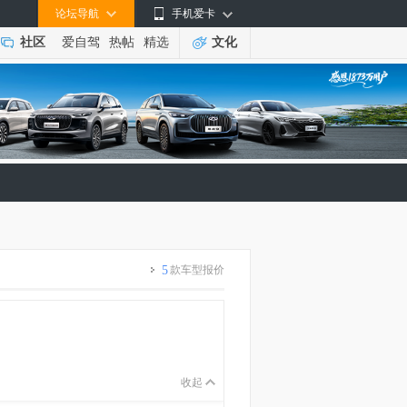
论坛导航
手机爱卡
社区
爱自驾
热帖
精选
文化
5
款车型报价
收起