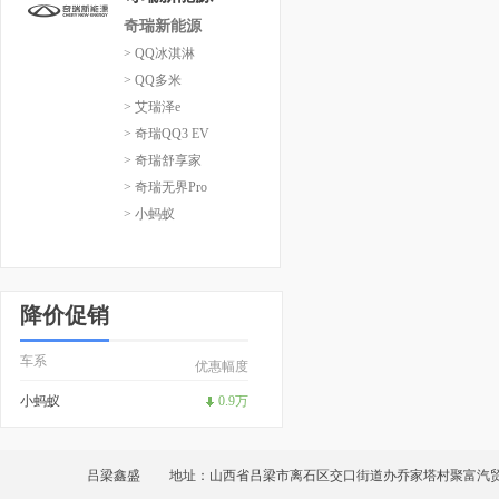
奇瑞新能源
> QQ冰淇淋
> QQ多米
> 艾瑞泽e
> 奇瑞QQ3 EV
> 奇瑞舒享家
> 奇瑞无界Pro
> 小蚂蚁
降价促销
车系
优惠幅度
小蚂蚁
0.9万
吕梁鑫盛
地址：山西省吕梁市离石区交口街道办乔家塔村聚富汽