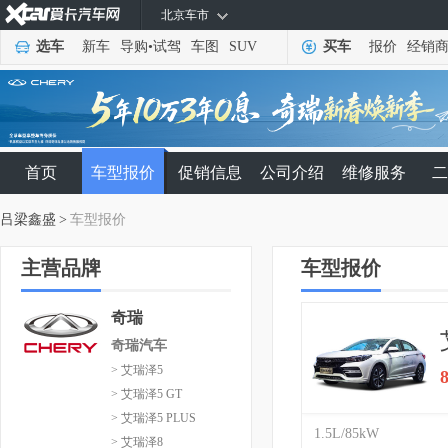
北京车市
选车
新车
导购
•
试驾
车图
SUV
买车
报价
经销
首页
车型报价
促销信息
公司介绍
维修服务
二
吕梁鑫盛
>
车型报价
主营品牌
车型报价
奇瑞
奇瑞汽车
> 艾瑞泽5
> 艾瑞泽5 GT
> 艾瑞泽5 PLUS
1.5L/85kW
> 艾瑞泽8