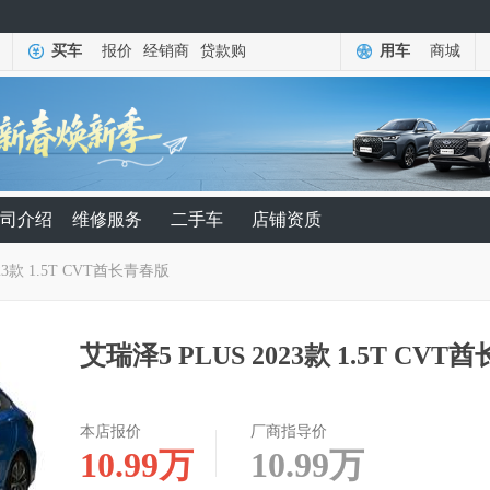
买车
报价
经销商
贷款购
用车
商城
司介绍
维修服务
二手车
店铺资质
23款 1.5T CVT酋长青春版
艾瑞泽5 PLUS 2023款 1.5T CV
本店报价
厂商指导价
10.99
万
10.99
万