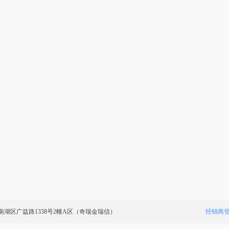
湖区广益路1338号2幢A区（奇瑞金瑞信）
经销商