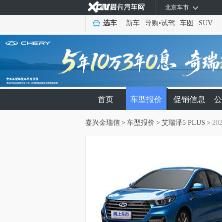
北京车市
选车
新车
导购
•
试驾
车图
SUV
首页
车型报价
促销信息
公
嘉兴金瑞信
>
车型报价
>
艾瑞泽5 PLUS
>
20