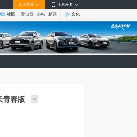
论坛导航
手机爱卡
社区
爱自驾
热帖
精选
文化
T酋长青春版