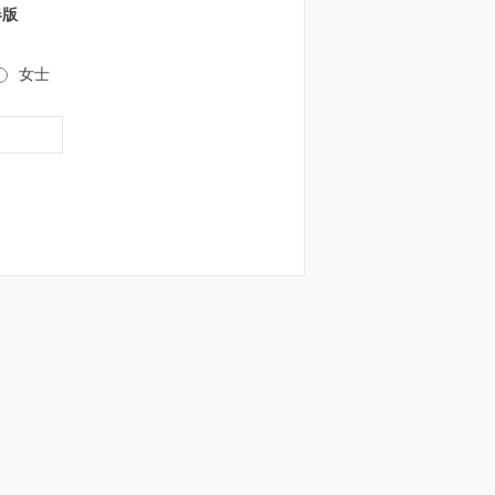
春版
女士