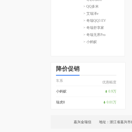
> QQ多米
> 艾瑞泽e
> 奇瑞QQ3 EV
> 奇瑞舒享家
> 奇瑞无界Pro
> 小蚂蚁
降价促销
车系
优惠幅度
小蚂蚁
0.9万
瑞虎8
0.01万
嘉兴金瑞信
地址：浙江省嘉兴市南