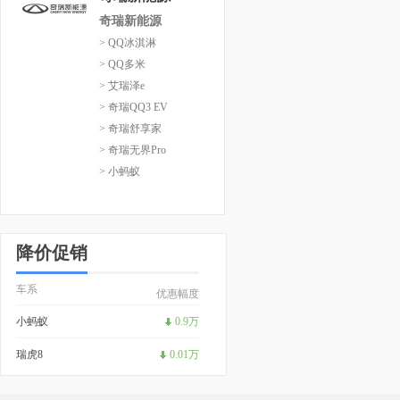
奇瑞新能源
> QQ冰淇淋
> QQ多米
> 艾瑞泽e
> 奇瑞QQ3 EV
> 奇瑞舒享家
> 奇瑞无界Pro
> 小蚂蚁
降价促销
车系
优惠幅度
小蚂蚁
0.9万
瑞虎8
0.01万