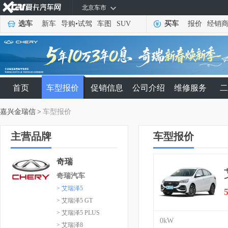
北京车市
选车
新车
导购
•
试驾
车图
SUV
买车
报价
经销
首页
车型报价
促销信息
公司介绍
维修服务
二
嘉兴金瑞信
>
车型报价
主营品牌
车型报价
奇瑞
奇瑞汽车
> 艾瑞泽5
> 艾瑞泽5 GT
> 艾瑞泽5 PLUS
0kW
> 艾瑞泽8