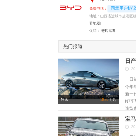
4008192707-
同意用户协
免费电话：
地址：
山西省运城市盐湖区机
看地图]
促销：
进店逛逛
热门报道
日产
20
日前
今年
新一
轩逸
10.86
万起
N7
造型
宝马
20