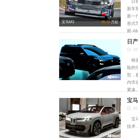
日前
新车
新一
宝马M3
86.39
万起
形式
斯-A
日产
20
根据
险的S
型，
内市
紧凑
宝马
20
宝马
技术