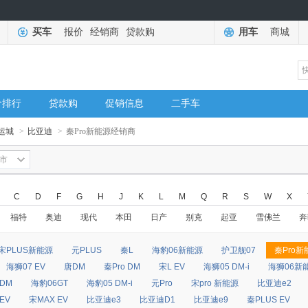
买车
报价
经销商
贷款购
用车
商城
价排行
贷款购
促销信息
二手车
运城
>
比亚迪
>
秦Pro新能源经销商
市
C
D
F
G
H
J
K
L
M
Q
R
S
W
X
福特
奥迪
现代
本田
日产
别克
起亚
雪佛兰
奔
宋PLUS新能源
元PLUS
秦L
海豹06新能源
护卫舰07
秦Pro新
海狮07 EV
唐DM
秦Pro DM
宋L EV
海狮05 DM-i
海狮06新
 DM
海豹06GT
海豹05 DM-i
元Pro
宋pro 新能源
比亚迪e2
EV
宋MAX EV
比亚迪e3
比亚迪D1
比亚迪e9
秦PLUS EV