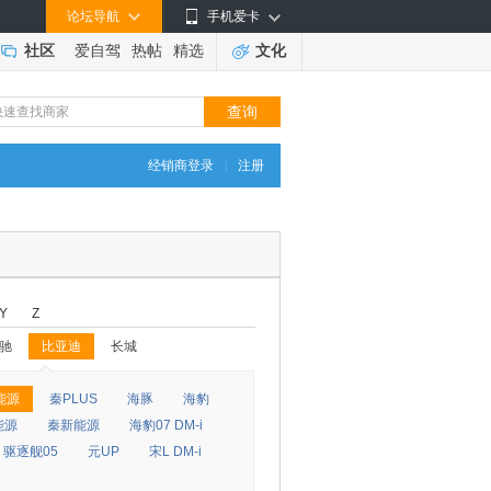
论坛导航
手机爱卡
社区
爱自驾
热帖
精选
文化
|
经销商登录
注册
Y
Z
驰
比亚迪
长城
◆
◆
能源
秦PLUS
海豚
海豹
能源
秦新能源
海豹07 DM-i
驱逐舰05
元UP
宋L DM-i