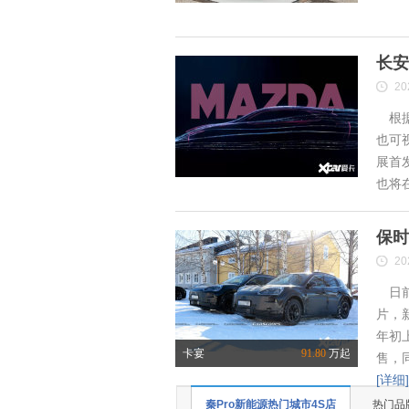
长安
20
根据
也可
展首
也将
保时
20
日前
片，
年初
卡宴
91.80
万起
售，
[详细]
秦Pro新能源热门城市4S店
热门品