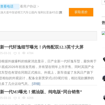
6253
查看用户协议
议查看电话
>
获取底价
场大道中段诺维兰汽车公园内 瑞和比亚迪4S店
[查
新一代轩逸细节曝光！内饰配双12.3英寸大屏
25-03-31
0
4784
根据外媒爆料的独家消息显示，日产全新一代轩逸车型，最快将于
年底或2026年初首发亮相，并有望在明年上市开售。同时其国产全
代车型也有望在同期正式推出。外观上，新车借鉴了东风日产旗下
车型相似的外观设计，配备全新贯穿式LED尾灯组，相比现款臃肿的
也多了几分运动气息。
[详细]
新一代M3曝光！燃油版、纯电版“同台销售”
25-03-31
0
4266