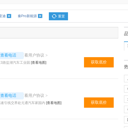
亚迪
秦Pro新能源
重置
5206
查看用户协议
议查看电话
>
获取底价
3路盐湖汽车工业园
[查看地图]
7391
查看用户协议
议查看电话
>
获取底价
高速引线交界处元通汽车家园内
[查看地图]