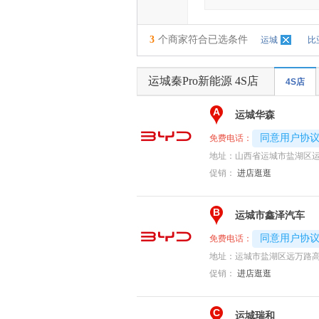
3
个商家符合已选条件
运城
比
运城秦Pro新能源 4S店
4S店
A
运城华森
4008192717-
同意用户协
免费电话：
地址：
山西省运城市盐湖区运
促销：
进店逛逛
B
运城市鑫泽汽车
4008192696-
同意用户协
免费电话：
地址：
运城市盐湖区远万路
促销：
进店逛逛
C
运城瑞和