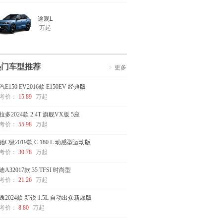
途观L
万起
热门车型推荐
更多
汽E150 EV2016款 E150EV 经典版
考价：
15.89
万起
拉多2024款 2.4T 旗舰VX版 5座
考价：
55.98
万起
驰C级2019款 C 180 L 动感型运动版
考价：
30.78
万起
迪A32017款 35 TFSI 时尚型
考价：
21.26
万起
逸2024款 新锐 1.5L 自动出众新愿版
考价：
8.80
万起