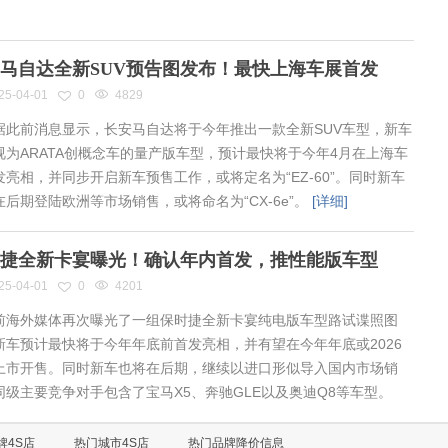
马自达全新SUV预告图发布！最快上海车展首发
25-04-01
0
4829
此前消息显示，长安马自达将于今年推出一款全新SUV车型，新车
视为ARATA创概念车的量产版车型，预计最快将于今年4月在上海车
发亮相，并同步开启新车预售工作，或将定名为“EZ-60”。同时新车
在后期登陆欧洲等市场销售，或将命名为“CX-6e”。
[详细]
捷全新卡宴曝光！确认年内首发，推性能版车型
25-04-01
0
4201
海外媒体再次曝光了一组保时捷全新卡宴纯电版车型路试谍照图
新车预计最快将于今年年底前首发亮相，并有望在今年年底或2026
上市开售。同时新车也将在后期，继续以进口形似导入国内市场销
同级主要竞争对手包含了宝马X5、奔驰GLE以及奥迪Q8等车型。
牌4S店
热门城市4S店
热门品牌降价信息