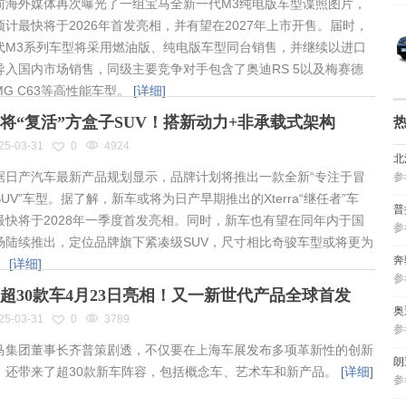
海外媒体再次曝光了一组宝马全新一代M3纯电版车型谍照图片，
预计最快将于2026年首发亮相，并有望在2027年上市开售。届时，
代M3系列车型将采用燃油版、纯电版车型同台销售，并继续以进口
导入国内市场销售，同级主要竞争对手包含了奥迪RS 5以及梅赛德
MG C63等高性能车型。
[详细]
将“复活”方盒子SUV！搭新动力+非承载式架构
25-03-31
0
4924
北
日产汽车最新产品规划显示，品牌计划将推出一款全新“专注于冒
参
UV”车型。据了解，新车或将为日产早期推出的Xterra“继任者”车
普
最快将于2028年一季度首发亮相。同时，新车也有望在同年内于国
参
场陆续推出，定位品牌旗下紧凑级SUV，尺寸相比奇骏车型或将更为
奔
。
[详细]
参
超30款车4月23日亮相！又一新世代产品全球首发
奥
25-03-31
0
3789
参
集团董事长齐普策剧透，不仅要在上海车展发布多项革新性的创新
朗
，还带来了超30款新车阵容，包括概念车、艺术车和新产品。
[详细]
参