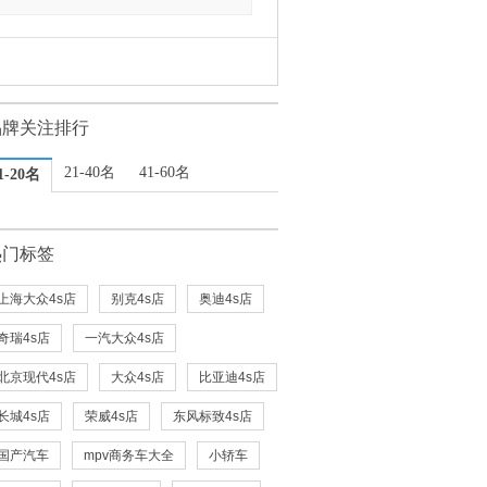
品牌关注排行
21-40名
41-60名
1-20名
热门标签
上海大众4s店
别克4s店
奥迪4s店
奇瑞4s店
一汽大众4s店
北京现代4s店
大众4s店
比亚迪4s店
长城4s店
荣威4s店
东风标致4s店
国产汽车
mpv商务车大全
小轿车