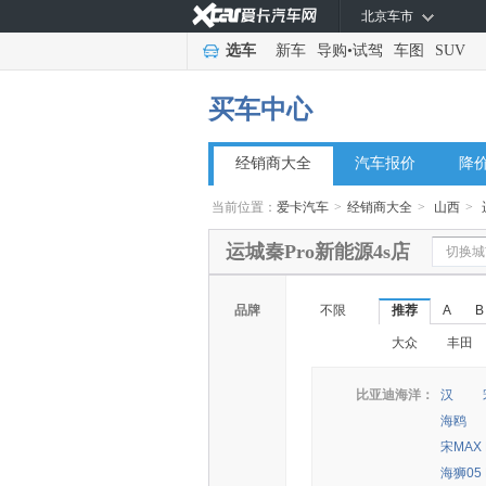
北京车市
选车
新车
导购
•
试驾
车图
SUV
买车中心
经销商大全
汽车报价
降
当前位置：
爱卡汽车
>
经销商大全
>
山西
>
运城秦Pro新能源4s店
切换城
品牌
不限
推荐
A
B
大众
丰田
比亚迪海洋：
汉
海鸥
宋MAX
海狮05 