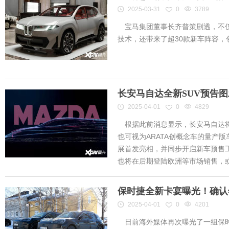
2025-03-31
0
3789
宝马集团董事长齐普策剧透，不仅
技术，还带来了超30款新车阵容
长安马自达全新SUV预告
2025-04-01
0
4829
根据此前消息显示，长安马自达将
也可视为ARATA创概念车的量产
展首发亮相，并同步开启新车预售工作
也将在后期登陆欧洲等市场销售，或将
保时捷全新卡宴曝光！确认
2025-04-01
0
4201
日前海外媒体再次曝光了一组保时