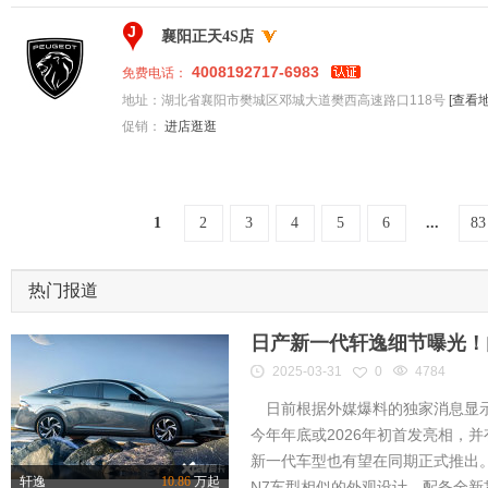
J
襄阳正天4S店
4008192717-6983
免费电话：
地址：
湖北省襄阳市樊城区邓城大道樊西高速路口118号
[查看地
促销：
进店逛逛
1
2
3
4
5
6
...
83
热门报道
日产新一代轩逸细节曝光！内
2025-03-31
0
4784
日前根据外媒爆料的独家消息显示
今年年底或2026年初首发亮相，
新一代车型也有望在同期正式推出
轩逸
10.86
万起
N7车型相似的外观设计，配备全新