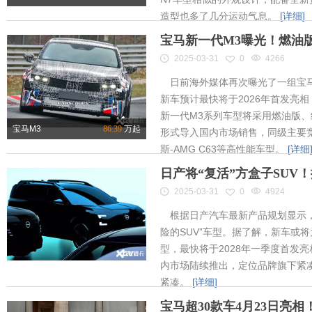
造型也多了几分运动气息。
[详细]
宝马新一代M3曝光！燃油
2025-03-31
0
4266
日前海外媒体再次曝光了一组宝马
新车预计最快将于2026年首发亮相
新一代M3系列车型将采用燃油版
宝马M3
86.39
万起
形式导入国内市场销售，同级主要竞
斯-AMG C63等高性能车型。
[详细
日产将“复活”方盒子SUV
2025-03-31
0
4924
根据日产汽车最新产品规划显示，
险的SUV”车型。据了解，新车或将为
型，最快将于2028年一季度首发
内市场陆续推出，定位品牌旗下紧凑
紧凑。
[详细]
宝马超30款车4月23日亮