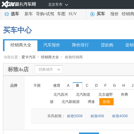
北京车市
选车
新车
导购
•
试驾
车图
SUV
买车
报价
经销
买车中心
经销商大全
汽车报价
降价排行
贷款购
促销
当前位置：
爱卡汽车
>
经销商大全
>
标致经销商
标致4s店
切换城市
品牌
不限
推荐
A
B
C
D
F
G
H
J
北汽昌河
北汽制造
北京越野
奔腾
骏
北汽新能源
博速
标致
◆
◆
东风标致：
标致5008
标致408
标致4008