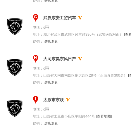
促销：
进店逛逛
G
武汉东安工贸汽车
电话：
δ
地址：
湖北省武汉市武昌区民主路396号（武警医院对面）
[查
促销：
进店逛逛
H
大同东昊东风日产
电话：
δ
地址：
山西省大同市南郊区庞大园区28号（正面直走300走）
[
促销：
进店逛逛
I
太原市东联
电话：
δ
地址：
山西省太原市小店区平阳路444号
[查看地图]
促销：
进店逛逛