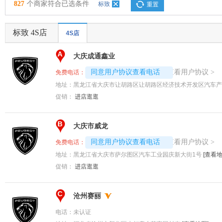
827
个商家符合已选条件
标致
重置
标致 4S店
4S店
A
大庆成通鑫业
4008192696-7374
查看用户协议
同意用户协议查看电话
>
免费电话：
地址：
黑龙江省大庆市让胡路区让胡路区经济技术开发区汽车产
促销：
进店逛逛
B
大庆市威龙
4008192717-8431
查看用户协议
同意用户协议查看电话
>
免费电话：
地址：
黑龙江省大庆市萨尔图区汽车工业园庆新大街1号
[查看地
促销：
进店逛逛
C
沧州赛丽
电话：
未认证