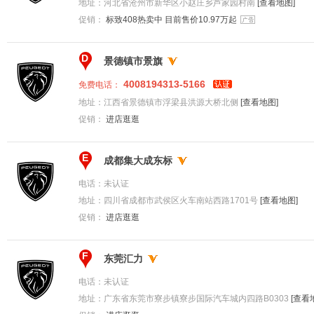
地址：
河北省沧州市新华区小赵庄乡芦家园村南
[查看地图]
促销：
标致408热卖中 目前售价10.97万起
D
景德镇市景旗
4008194313-5166
免费电话：
地址：
江西省景德镇市浮梁县洪源大桥北侧
[查看地图]
促销：
进店逛逛
E
成都集大成东标
电话：
未认证
地址：
四川省成都市武侯区火车南站西路1701号
[查看地图]
促销：
进店逛逛
F
东莞汇力
电话：
未认证
地址：
广东省东莞市寮步镇寮步国际汽车城内四路B0303
[查看