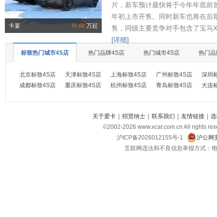
片，新车预计最快将于今年年底前首
年初上市开售。同时新车也将在后
卡宴
91.80
万起
售，同级主要竞争对手包含了宝马X
[详细]
标致热门城市4S店
热门品牌4S店
热门城市4S店
热门品
北京标致4S店
天津标致4S店
上海标致4S店
广州标致4S店
深圳
成都标致4S店
重庆标致4S店
杭州标致4S店
青岛标致4S店
大连
关于爱卡
|
招贤纳士
|
联系我们
|
友情链接
|
选
©2002-
2026
www.xcar.com.cn All ri
沪ICP备2026012155号-1
沪公网安
互联网违法和不良信息举报方式：电话：021-