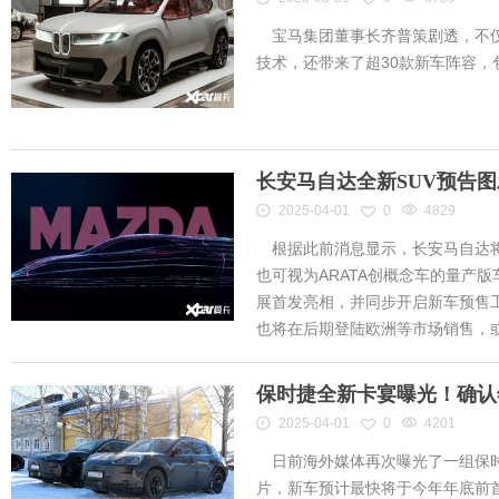
宝马集团董事长齐普策剧透，不仅
技术，还带来了超30款新车阵容
长安马自达全新SUV预告
2025-04-01
0
4829
根据此前消息显示，长安马自达将
也可视为ARATA创概念车的量产
展首发亮相，并同步开启新车预售工作
也将在后期登陆欧洲等市场销售，或将
保时捷全新卡宴曝光！确认
2025-04-01
0
4201
日前海外媒体再次曝光了一组保时
片，新车预计最快将于今年年底前首