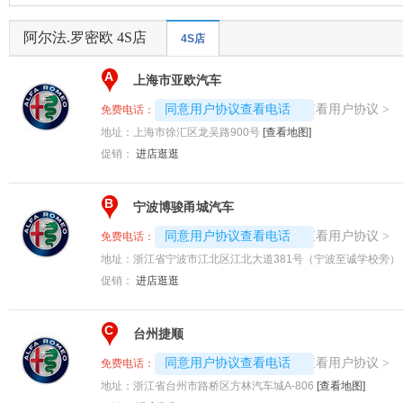
阿尔法.罗密欧 4S店
4S店
A
上海市亚欧汽车
4008194313-3537
查看用户协议
同意用户协议查看电话
>
免费电话：
地址：
上海市徐汇区龙吴路900号
[查看地图]
促销：
进店逛逛
B
宁波博骏甬城汽车
4008194313-2733
查看用户协议
同意用户协议查看电话
>
免费电话：
地址：
浙江省宁波市江北区江北大道381号（宁波至诚学校旁）
促销：
进店逛逛
C
台州捷顺
4008194313-2856
查看用户协议
同意用户协议查看电话
>
免费电话：
地址：
浙江省台州市路桥区方林汽车城A-806
[查看地图]