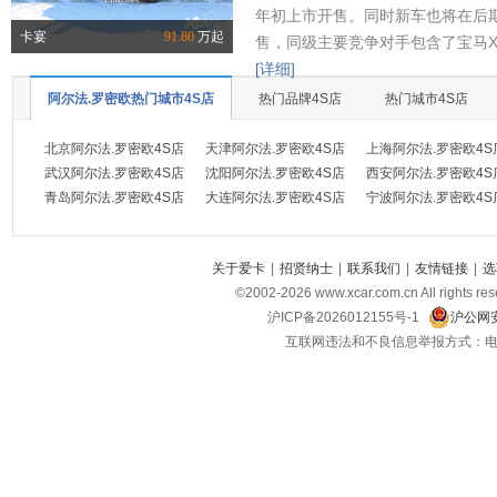
年初上市开售。同时新车也将在后
卡宴
91.80
万起
售，同级主要竞争对手包含了宝马X
[详细]
阿尔法.罗密欧热门城市4S店
热门品牌4S店
热门城市4S店
北京阿尔法.罗密欧4S店
天津阿尔法.罗密欧4S店
上海阿尔法.罗密欧4S
武汉阿尔法.罗密欧4S店
沈阳阿尔法.罗密欧4S店
西安阿尔法.罗密欧4S
青岛阿尔法.罗密欧4S店
大连阿尔法.罗密欧4S店
宁波阿尔法.罗密欧4S
关于爱卡
|
招贤纳士
|
联系我们
|
友情链接
|
选
©2002-
2026
www.xcar.com.cn All ri
沪ICP备2026012155号-1
沪公网安
互联网违法和不良信息举报方式：电话：021-