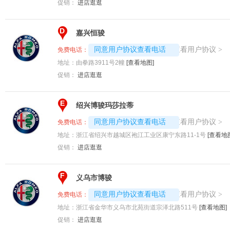
促销：
进店逛逛
D
嘉兴恒骏
4008194313-2013
查看用户协议
同意用户协议查看电话
>
免费电话：
地址：
由拳路3911号2幢
[查看地图]
促销：
进店逛逛
E
绍兴博骏玛莎拉蒂
4008194313-2029
查看用户协议
同意用户协议查看电话
>
免费电话：
地址：
浙江省绍兴市越城区袍江工业区康宁东路11-1号
[查看地
促销：
进店逛逛
F
义乌市博骏
4008194313-2760
查看用户协议
同意用户协议查看电话
>
免费电话：
地址：
浙江省金华市义乌市北苑街道宗泽北路511号
[查看地图]
促销：
进店逛逛