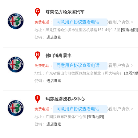
G
尊荣亿方哈尔滨汽车
4008194313-3408
查看用户协议
同意用户协议查看电话
>
免费电话：
地址：
黑龙江省哈尔滨市道里区机场路161-4号1-2层
[查看地图]
促销：
进店逛逛
H
佛山鸿粤晨丰
4008194313-3565
查看用户协议
同意用户协议查看电话
>
免费电话：
地址：
广东省佛山市顺德区伦教立交桥北（周大福旁）
[查看地图
促销：
进店逛逛
I
玛莎拉蒂授权4S中心
4008194313-3520
查看用户协议
同意用户协议查看电话
>
免费电话：
地址：
广园快速东路奥体中心旁
[查看地图]
促销：
进店逛逛