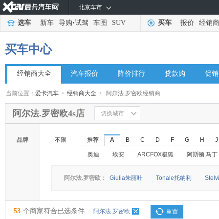
北京车市
选车
新车
导购
•
试驾
车图
SUV
买车
报价
经销
买车中心
经销商大全
汽车报价
降价排行
贷款购
促销
当前位置：
爱卡汽车
>
经销商大全
>
阿尔法.罗密欧经销商
阿尔法.罗密欧4s店
切换城市
品牌
不限
推荐
A
B
C
D
F
G
H
J
奥迪
埃安
ARCFOX极狐
阿斯顿.马丁
阿尔法.罗密欧：
Giulia朱丽叶
Tonale托纳利
Ste
53
个商家符合已选条件
阿尔法.罗密欧
重置