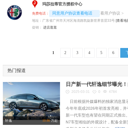
J
玛莎拉蒂官方授权中心
4008192707-9152
查看用户协议
同意用户协议查看电话
>
免费电话：
地址：
广东省广州市天河区海清路凯旋新世界首层33号
[查看地
促销：
进店逛逛
1
2
3
4
5
6
热门报道
日产新一代轩逸细节曝光！内
2025-03-31
0
4784
日前根据外媒爆料的独家消息显示
今年年底或2026年初首发亮相，
新一代车型也有望在同期正式推出
轩逸
10.86
万起
N7车型相似的外观设计，配备全新