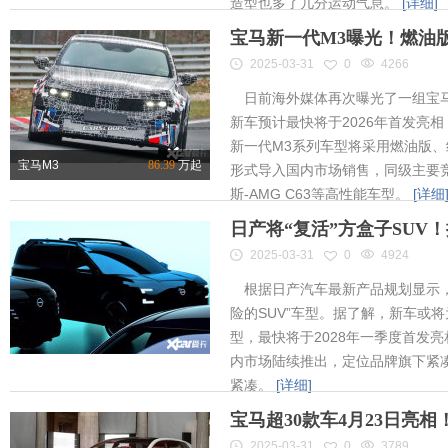
造型也多了几分运动气息。
[详细]
宝马新一代M3曝光！燃油
2025-03-31
0
4266
日前海外媒体再次曝光了一组宝马
新车预计最快将于2026年首发亮相
新一代M3系列车型将采用燃油版
宝马M3
86.39
万起
形式导入国内市场销售，同级主要竞
斯-AMG C63等高性能车型。
[详细
日产将“复活”方盒子SUV
2025-03-31
0
4924
根据日产汽车最新产品规划显示，
险的SUV”车型。据了解，新车或将为
型，最快将于2028年一季度首发
内市场陆续推出，定位品牌旗下紧凑
紧凑。
[详细]
宝马超30款车4月23日亮
2025-03-31
0
3789