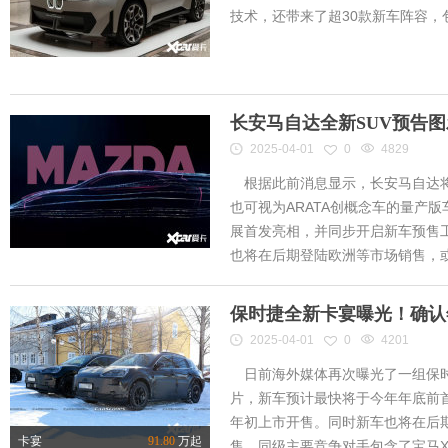
技术，还带来了超30款新车阵容
长安马自达全新SUV预告
2025-04-01
0
4829
根据此前消息显示，长安马自达将
也可视为ARATA创概念车的量产
展首发亮相，并同步开启新车预售工作
也将在后期登陆欧洲等市场销售，或将
保时捷全新卡宴曝光！确认
2025-04-01
0
4201
日前海外媒体再次曝光了一组保时
片，新车预计最快将于今年年底前首
年初上市开售。同时新车也将在后
卡宴
91.80
万起
售，同级主要竞争对手包含了宝马X