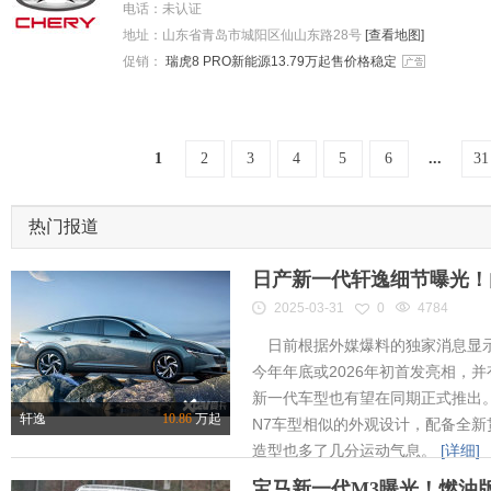
电话：
未认证
地址：
山东省青岛市城阳区仙山东路28号
[查看地图]
促销：
瑞虎8 PRO新能源13.79万起售价格稳定
1
2
3
4
5
6
...
31
热门报道
日产新一代轩逸细节曝光！内
2025-03-31
0
4784
日前根据外媒爆料的独家消息显示
今年年底或2026年初首发亮相，
新一代车型也有望在同期正式推出
轩逸
10.86
万起
N7车型相似的外观设计，配备全新
造型也多了几分运动气息。
[详细]
宝马新一代M3曝光！燃油