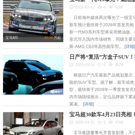
2025-03-31
0
4266
日前海外媒体再次曝光了一组宝马
新车预计最快将于2026年首发亮相
新一代M3系列车型将采用燃油版
宝马M3
86.39
万起
形式导入国内市场销售，同级主要竞
斯-AMG C63等高性能车型。
[详细
日产将“复活”方盒子SUV
2025-03-31
0
4924
根据日产汽车最新产品规划显示，
险的SUV”车型。据了解，新车或将为
型，最快将于2028年一季度首发
内市场陆续推出，定位品牌旗下紧凑
紧凑。
[详细]
宝马超30款车4月23日亮
2025-03-31
0
3789
宝马集团董事长齐普策剧透，不仅