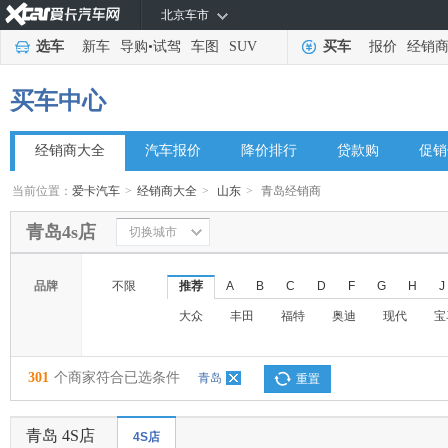
北京车市
选车
新车
导购
•
试驾
车图
SUV
买车
报价
经销
买车中心
经销商大全
汽车报价
降价排行
贷款购
促销
当前位置：
爱卡汽车
>
经销商大全
>
山东
>
青岛经销商
青岛4s店
切换城市
品牌
不限
推荐
A
B
C
D
F
G
H
J
大众
丰田
福特
奥迪
现代
宝
301
个商家符合已选条件
青岛
重置
青岛 4S店
4S店