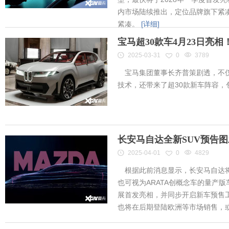
内市场陆续推出，定位品牌旗下紧凑
紧凑。
[详细]
宝马超30款车4月23日亮
2025-03-31
0
3789
宝马集团董事长齐普策剧透，不仅
技术，还带来了超30款新车阵容
长安马自达全新SUV预告
2025-04-01
0
4829
根据此前消息显示，长安马自达将
也可视为ARATA创概念车的量产
展首发亮相，并同步开启新车预售工作
也将在后期登陆欧洲等市场销售，或将