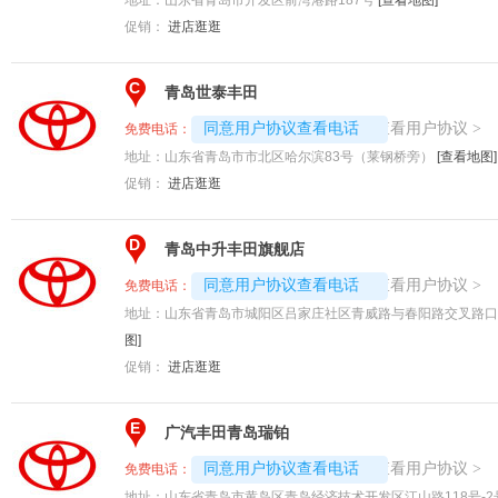
促销：
进店逛逛
C
青岛世泰丰田
4008192717-2512
查看用户协议
同意用户协议查看电话
>
免费电话：
地址：
山东省青岛市市北区哈尔滨83号（莱钢桥旁）
[查看地图]
促销：
进店逛逛
D
青岛中升丰田旗舰店
4008192707-9533
查看用户协议
同意用户协议查看电话
>
免费电话：
地址：
山东省青岛市城阳区吕家庄社区青威路与春阳路交叉路口
图]
促销：
进店逛逛
E
广汽丰田青岛瑞铂
4008192717-6884
查看用户协议
同意用户协议查看电话
>
免费电话：
地址：
山东省青岛市黄岛区青岛经济技术开发区江山路118号-2