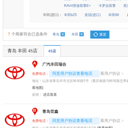
RAV4荣放双擎E+
卡罗拉双擎
奕
丰田(进口)：
丰田bZ5
皇冠(进口)
丰田86
7
个商家符合已选条件
青岛
丰田
重置
青岛 丰田 4S店
4S店
A
广汽丰田瑞合
4008192707-8751
查看用户协议
同意用户协议查看电话
>
免费电话：
地址：
山东省青岛市市北区蚌埠路5号（重庆南路与蚌埠路交界处
看地图]
促销：
进店逛逛
B
青岛世鑫
4008192717-6941
查看用户协议
同意用户协议查看电话
>
免费电话：
地址：
山东省青岛市开发区前湾港路187号
[查看地图]