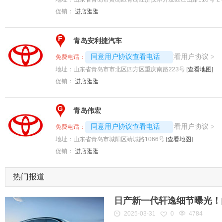
促销：
进店逛逛
F
青岛安利捷汽车
4008192717-2513
查看用户协议
同意用户协议查看电话
>
免费电话：
地址：
山东省青岛市市北区四方区重庆南路223号
[查看地图]
促销：
进店逛逛
G
青岛伟宏
4008192717-5468
查看用户协议
同意用户协议查看电话
>
免费电话：
地址：
山东省青岛市城阳区靖城路1066号
[查看地图]
促销：
进店逛逛
热门报道
日产新一代轩逸细节曝光！内
2025-03-31
0
4784