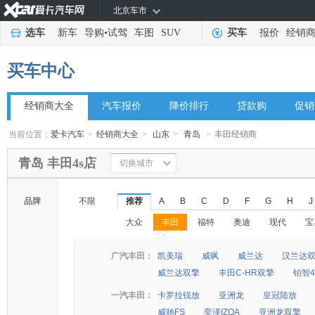
北京车市
选车
新车
导购
•
试驾
车图
SUV
买车
报价
经销
买车中心
经销商大全
汽车报价
降价排行
贷款购
促销
当前位置：
爱卡汽车
>
经销商大全
>
山东
>
青岛
>
丰田经销商
青岛 丰田4s店
切换城市
品牌
不限
推荐
A
B
C
D
F
G
H
J
大众
丰田
福特
奥迪
现代
宝
◆
◆
广汽丰田：
凯美瑞
威飒
威兰达
汉兰达
威兰达双擎
丰田C-HR双擎
铂智4
一汽丰田：
卡罗拉锐放
亚洲龙
皇冠陆放
威驰FS
奕泽IZOA
亚洲龙双擎