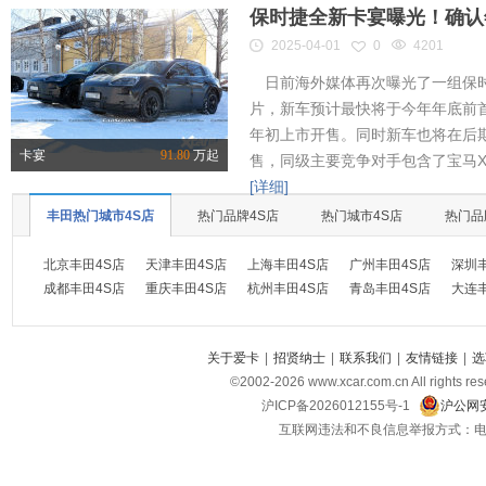
保时捷全新卡宴曝光！确认
2025-04-01
0
4201
日前海外媒体再次曝光了一组保时
片，新车预计最快将于今年年底前首
年初上市开售。同时新车也将在后
卡宴
91.80
万起
售，同级主要竞争对手包含了宝马X
[详细]
丰田热门城市4S店
热门品牌4S店
热门城市4S店
热门品
北京丰田4S店
天津丰田4S店
上海丰田4S店
广州丰田4S店
深圳
成都丰田4S店
重庆丰田4S店
杭州丰田4S店
青岛丰田4S店
大连
关于爱卡
|
招贤纳士
|
联系我们
|
友情链接
|
选
©2002-
2026
www.xcar.com.cn All ri
沪ICP备2026012155号-1
沪公网安
互联网违法和不良信息举报方式：电话：021-