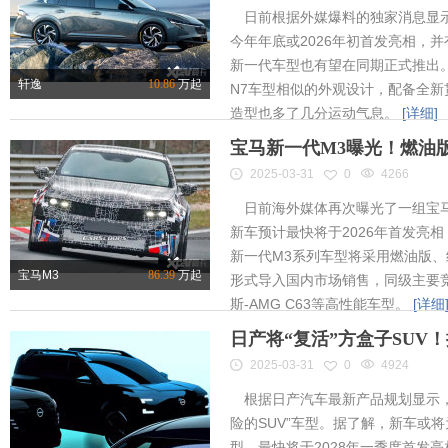
日前根据外媒爆料的独家消息显示
今年年底或2026年初首发亮相，
新一代车型也有望在同期正式推出
轩逸
10.86
万起
N7车型相似的外观设计，配备全新
造型也多了几分运动气息。
[详细]
宝马新一代M3曝光！燃油
2025-03-31
0
4266
日前海外媒体再次曝光了一组宝马
新车预计最快将于2026年首发亮相
新一代M3系列车型将采用燃油版
宝马M3
86.39
万起
形式导入国内市场销售，同级主要竞
斯-AMG C63等高性能车型。
[详细
日产将“复活”方盒子SUV
2025-03-31
0
4924
根据日产汽车最新产品规划显示，
险的SUV”车型。据了解，新车或将为
型，最快将于2028年一季度首发