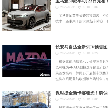
宝马超30款车4月23日亮
2025-03-31
0
3789
宝马集团董事长齐普策剧透，不仅
技术，还带来了超30款新车阵容
长安马自达全新SUV预告
2025-04-01
0
4829
根据此前消息显示，长安马自达将
也可视为ARATA创概念车的量产
展首发亮相，并同步开启新车预售工作
也将在后期登陆欧洲等市场销售，或将
保时捷全新卡宴曝光！确认
2025-04-01
0
4201
日前海外媒体再次曝光了一组保时