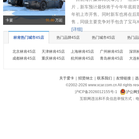
片，新车预计最快将于今年年底前首
年初上市开售。同时新车也将在后
卡宴
91.80
万起
售，同级主要竞争对手包含了宝马X
[详细]
林肯热门城市4S店
热门品牌4S店
热门城市4S店
热门品
北京林肯4S店
天津林肯4S店
上海林肯4S店
广州林肯4S店
深圳
成都林肯4S店
重庆林肯4S店
杭州林肯4S店
青岛林肯4S店
大连
关于爱卡
|
招贤纳士
|
联系我们
|
友情链接
|
选
©2002-
2026
www.xcar.com.cn All ri
沪ICP备2026012155号-1
沪公网安
互联网违法和不良信息举报方式：电话：021-