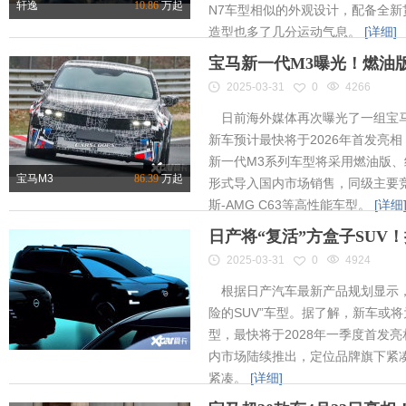
轩逸
10.86
万起
N7车型相似的外观设计，配备全新
造型也多了几分运动气息。
[详细]
宝马新一代M3曝光！燃油
2025-03-31
0
4266
日前海外媒体再次曝光了一组宝马
新车预计最快将于2026年首发亮相
新一代M3系列车型将采用燃油版
宝马M3
86.39
万起
形式导入国内市场销售，同级主要竞
斯-AMG C63等高性能车型。
[详细
日产将“复活”方盒子SUV
2025-03-31
0
4924
根据日产汽车最新产品规划显示，
险的SUV”车型。据了解，新车或将为
型，最快将于2028年一季度首发
内市场陆续推出，定位品牌旗下紧凑
紧凑。
[详细]