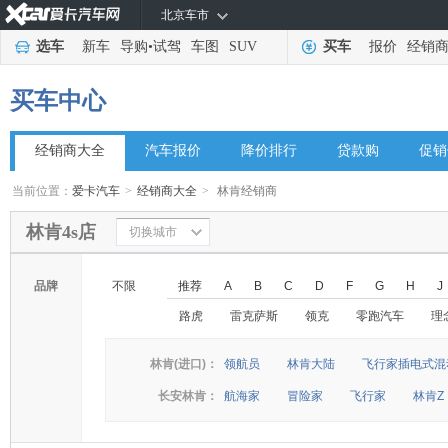
北京车市
选车
新车
导购
•
试驾
车图
SUV
买车
报价
经销
买车中心
经销商大全
汽车报价
降价排行
贷款购
促销
当前位置：
爱卡汽车
>
经销商大全
>
林肯经销商
林肯4s店
切换城市
品牌
不限
推荐
A
B
C
D
F
G
H
J
路虎
雷克萨斯
领克
零跑汽车
理
林肯(进口)：
领航员
林肯大陆
飞行家插电式混
长安林肯：
航海家
冒险家
飞行家
林肯Z