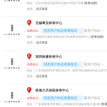
地址：
北京市海淀区西四环北路10号院1号楼
[查看地图]
促销：
进店逛逛
D
无锡粤宝林肯中心
4008194313-5471
查看用户协议
同意用户协议查看电话
>
免费电话：
地址：
无锡市滨湖区胡埭永昌汽车城粤宝林肯中心
[查看地图]
促销：
进店逛逛
E
深圳标睿林肯中心
4008194313-5263
查看用户协议
同意用户协议查看电话
>
免费电话：
地址：
广东省深圳市罗湖区清水河一路罗湖北地铁站H出口步行5
促销：
进店逛逛
F
珠海力天林跃林肯中心
4008194313-4624
查看用户协议
同意用户协议查看电话
>
免费电话：
地址：
广东省珠海市香洲区上冲国际名车城金喜悦大厦b座
[查