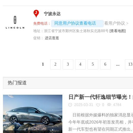
J
宁波永达
4008194313-2313
查看用户协议
同意用户协议查看电话
>
免费电话：
地址：
浙江省宁波市鄞州区集士港秋实北路88号
[查看地图]
促销：
进店逛逛
1
2
3
4
5
6
...
13
热门报道
日产新一代轩逸细节曝光！内
2025-03-31
0
4784
日前根据外媒爆料的独家消息显示
今年年底或2026年初首发亮相，
新一代车型也有望在同期正式推出