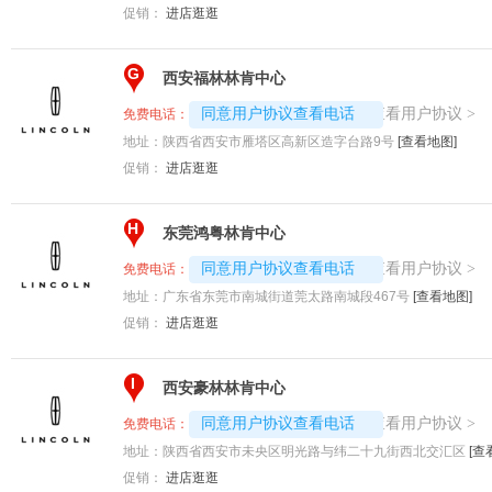
促销：
进店逛逛
G
西安福林林肯中心
4008194313-5334
查看用户协议
同意用户协议查看电话
>
免费电话：
地址：
陕西省西安市雁塔区高新区造字台路9号
[查看地图]
促销：
进店逛逛
H
东莞鸿粤林肯中心
4008194313-3368
查看用户协议
同意用户协议查看电话
>
免费电话：
地址：
广东省东莞市南城街道莞太路南城段467号
[查看地图]
促销：
进店逛逛
I
西安豪林林肯中心
4008194313-2548
查看用户协议
同意用户协议查看电话
>
免费电话：
地址：
陕西省西安市未央区明光路与纬二十九街西北交汇区
[查
促销：
进店逛逛