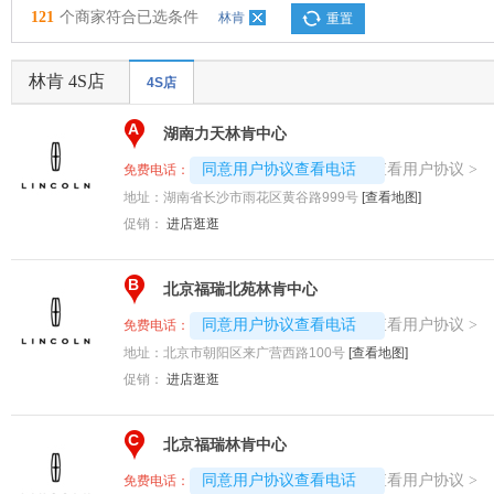
121
个商家符合已选条件
林肯
重置
林肯 4S店
4S店
A
湖南力天林肯中心
4008194313-2495
查看用户协议
同意用户协议查看电话
>
免费电话：
地址：
湖南省长沙市雨花区黄谷路999号
[查看地图]
促销：
进店逛逛
B
北京福瑞北苑林肯中心
4008194313-5951
查看用户协议
同意用户协议查看电话
>
免费电话：
地址：
北京市朝阳区来广营西路100号
[查看地图]
促销：
进店逛逛
C
北京福瑞林肯中心
4008194313-2088
查看用户协议
同意用户协议查看电话
>
免费电话：